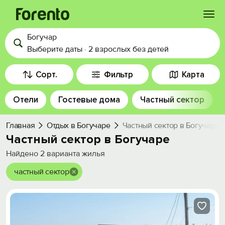
Богучар
Войти
Выберите даты
·
2 взрослых
без детей
Избранное
Сорт.
Фильтр
Карта
Отели
Гостевые дома
Частный сектор
История просмотра
Главная
Отдых в Богучаре
Частный сектор в Богучаре
Добавить свой объект
Частный сектор в Богучаре
Найдено
2
варианта жилья
частный сектор