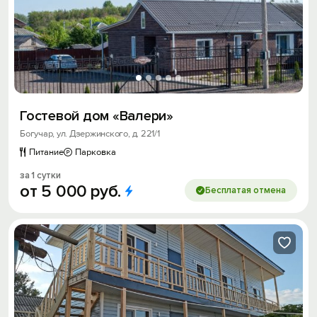
Гостевой дом «Валери»
Богучар, ул. Дзержинского, д. 221/1
Питание
Парковка
за 1 сутки
от
5
000
руб.
Бесплатая отмена