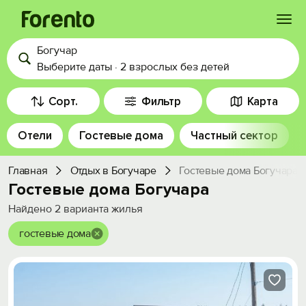
Богучар
Войти
Выберите даты
·
2 взрослых
без детей
Избранное
Сорт.
Фильтр
Карта
Отели
Гостевые дома
Частный сектор
История просмотра
Главная
Отдых в Богучаре
Гостевые дома Богучара
Добавить свой объект
Гостевые дома Богучара
Найдено
2
варианта жилья
гостевые дома