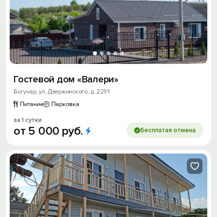
Гостевой дом «Валери»
Богучар, ул. Дзержинского, д. 221/1
Питание
Парковка
за 1 сутки
от
5
000
руб.
Бесплатая отмена