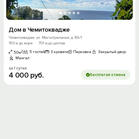
Дом в Чемитоквадже
Чемитоквадже, ул. Магистральная, д. 86/1
150 м до моря
·
701 м до центра
2
5 гостей
3 кровати
Парковка
Закрытый двор
50м
Мангал
за 1 сутки
4
000
руб.
Бесплатая отмена