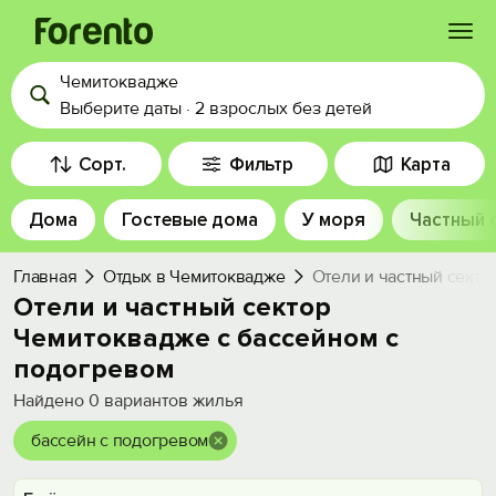
Чемитоквадже
Войти
Выберите даты
·
2 взрослых
без детей
Избранное
Сорт.
Фильтр
Карта
Дома
Гостевые дома
У моря
Частный 
История просмотра
Главная
Отдых в Чемитоквадже
Отели и частный секто
Добавить свой объект
Отели и частный сектор
Чемитоквадже с бассейном с
подогревом
Найдено
0
вариантов жилья
бассейн с подогревом