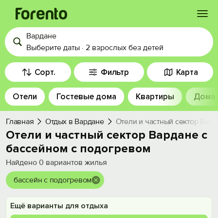
Вардане
Войти
Выберите даты
·
2 взрослых
без детей
Избранное
Сорт.
Фильтр
Карта
Отели
Гостевые дома
Квартиры
Дома
История просмотра
Главная
Отдых в Вардане
Отели и частный сектор Вард
Добавить свой объект
Отели и частный сектор Вардане с
бассейном с подогревом
Найдено
0
вариантов жилья
бассейн с подогревом
Ещё варианты для отдыха