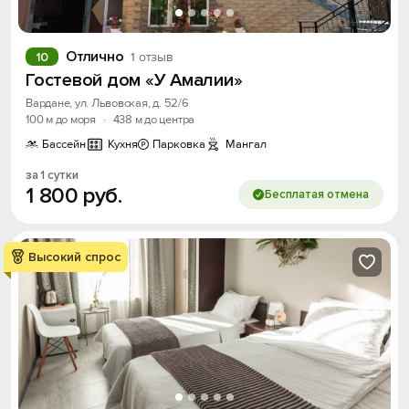
Отлично
10
1 отзыв
Гостевой дом «У Амалии»
Вардане, ул. Львовская, д. 52/6
100 м до моря
·
438 м до центра
Бассейн
Кухня
Парковка
Мангал
за 1 сутки
1
800
руб.
Бесплатая отмена
Высокий спрос