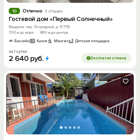
Отлично
10
3 отзыва
Гостевой дом «Первый Солнечный»
Вардане, пер. Огородный, д. 11/77В
700 м до моря
·
989 м до центра
Бассейн
Кухня
Мангал
Детская площадка
за 1 сутки
2
640
руб.
Бесплатая отмена