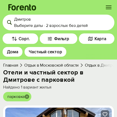
Дмитров
Войти
Выберите даты
·
2 взрослых
без детей
Избранное
Сорт.
Фильтр
Карта
Дома
Частный сектор
История просмотра
Главная
Отдых в Московской области
Отдых в Дмитро
Добавить свой объект
Отели и частный сектор в
Дмитрове с парковкой
Найдено
1
вариант жилья
парковка