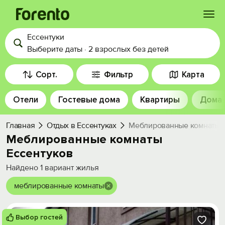
Ессентуки
Войти
Выберите даты
·
2 взрослых
без детей
Избранное
Сорт.
Фильтр
Карта
Отели
Гостевые дома
Квартиры
Дома
История просмотра
Главная
Отдых в Ессентуках
Меблированные комнаты Е
Добавить свой объект
Меблированные комнаты
Ессентуков
Найдено
1
вариант жилья
меблированные комнаты
Выбор гостей