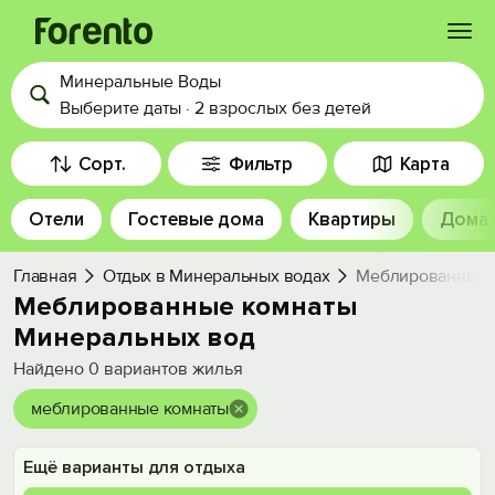
Минеральные Воды
Войти
Выберите даты
·
2 взрослых
без детей
Избранное
Сорт.
Фильтр
Карта
Отели
Гостевые дома
Квартиры
Дома
История просмотра
Главная
Отдых в Минеральных водах
Меблированные 
Добавить свой объект
Меблированные комнаты
Минеральных вод
Найдено
0
вариантов жилья
меблированные комнаты
Ещё варианты для отдыха