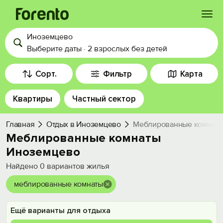
Иноземцево
Войти
Выберите даты
·
2 взрослых
без детей
Избранное
Сорт.
Фильтр
Карта
Квартиры
Частный сектор
История просмотра
Главная
Отдых в Иноземцево
Меблированные комнаты
Добавить свой объект
Меблированные комнаты
Иноземцево
Найдено
0
вариантов жилья
меблированные комнаты
Ещё варианты для отдыха