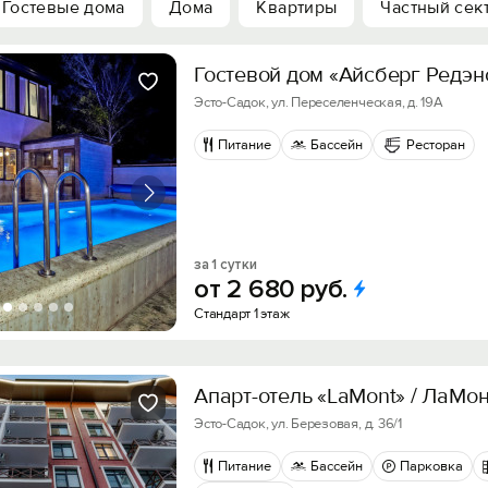
Гостевые дома
Дома
Квартиры
Частный сек
Гостевой дом «Айсберг Редэн
Эсто-Садок, ул. Переселенческая, д. 19А
Питание
Бассейн
Ресторан
за 1 сутки
от
2
680
руб.
Стандарт 1 этаж
Апарт-отель «LaMont» / ЛaМон
Эсто-Садок, ул. Березовая, д. 36/1
Питание
Бассейн
Парковка