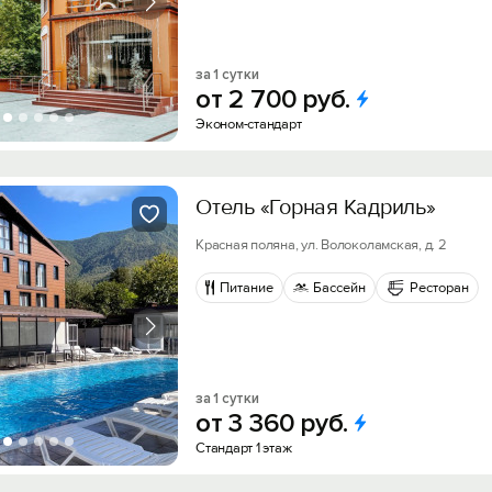
за 1 сутки
от
2
700
руб.
Эконом-стандарт
Отель «Горная Кадриль»
Красная поляна, ул. Волоколамская, д. 2
Питание
Бассейн
Ресторан
за 1 сутки
от
3
360
руб.
Стандарт 1 этаж