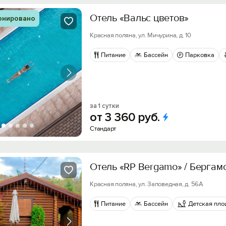
Отель «Вальс цветов»
онировано
Красная поляна, ул. Мичурина, д. 10
Питание
Бассейн
Парковка
за 1 сутки
от
3
360
руб.
Стандарт
Отель «RP Bergamo» / Бергам
Красная поляна, ул. Заповедная, д. 56А
Питание
Бассейн
Детская пл