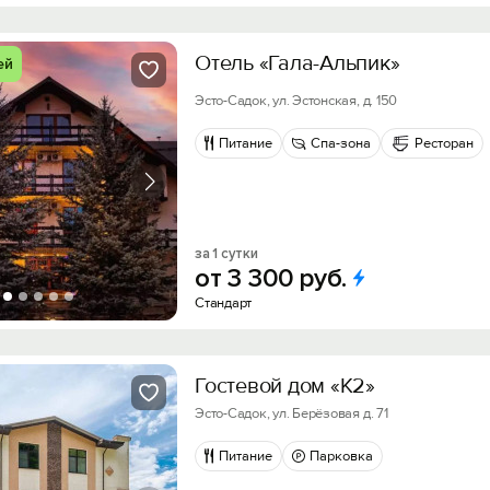
Отель «Гала-Альпик»
ей
Эсто-Садок, ул. Эстонская, д. 150
Питание
Спа-зона
Ресторан
за 1 сутки
от
3
300
руб.
Стандарт
Гостевой дом «К2»
Эсто-Садок, ул. Берёзовая д. 71
Питание
Парковка