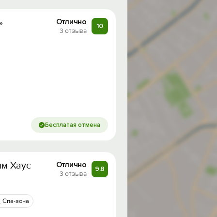
»
Отлично
10
3 отзыва
Бесплатая отмена
лм Хаус
Отлично
9.8
3 отзыва
Спа-зона