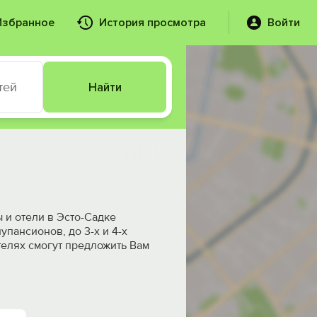
Избранное
История просмотра
Войти
тей
Найти
 и отели в Эсто-Садке
пансионов, до 3-х и 4-х
телях смогут предложить Вам