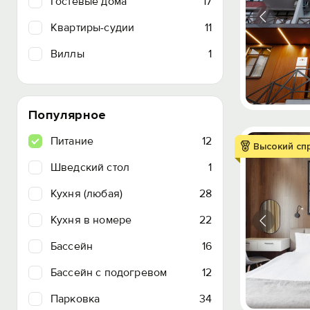
Гостевые дома
17
Квартиры-судии
11
Виллы
1
Популярное
Питание
12
Высокий сп
Шведский стол
1
Кухня (любая)
28
Кухня в номере
22
Бассейн
16
Бассейн с подогревом
12
Парковка
34