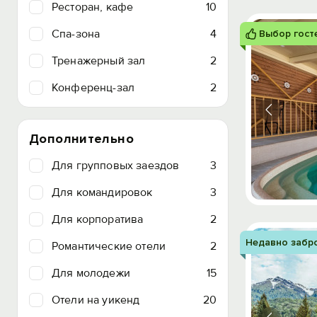
Ресторан, кафе
10
Спа-зона
4
Выбор гост
Тренажерный зал
2
Конференц-зал
2
Дополнительно
Для групповых заездов
3
Для командировок
3
Для корпоратива
2
Недавно забр
Романтические отели
2
Для молодежи
15
Отели на уикенд
20