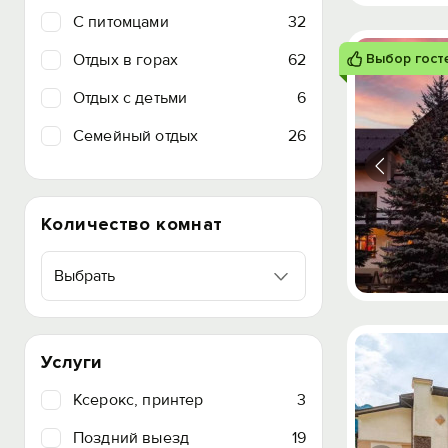
C питомцами
32
Отдых в горах
62
Выбор гост
Отдых с детьми
6
Семейный отдых
26
Количество комнат
Выбрать
Услуги
Ксерокс, принтер
3
Поздний выезд
19