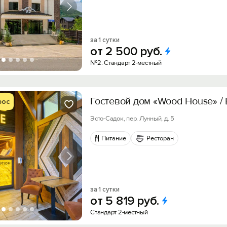
за 1 сутки
от
2
500
руб.
№2. Стандарт 2-местный
Гостевой дом «Wood House» /
рос
Эсто-Садок, пер. Лунный, д. 5
Питание
Ресторан
за 1 сутки
от
5
819
руб.
Стандарт 2-местный