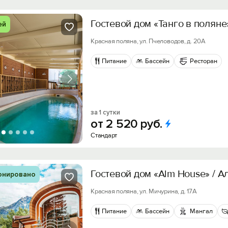
Гостевой дом «Танго в поляне
ей
Красная поляна, ул. Пчеловодов, д. 20А
Питание
Бассейн
Ресторан
за 1 сутки
от
2
520
руб.
Стандарт
Гостевой дом «Alm House» / А
онировано
Красная поляна, ул. Мичурина, д. 17А
Питание
Бассейн
Мангал