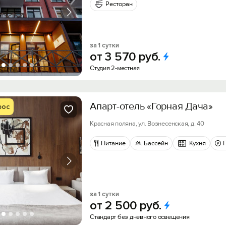
Ресторан
за 1 сутки
от
3
570
руб.
Студия 2-местная
Апарт-отель «Горная Дача»
рос
Красная поляна, ул. Вознесенская, д. 40
Питание
Бассейн
Кухня
за 1 сутки
от
2
500
руб.
Стандарт без дневного освещения