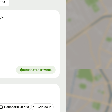
тор
с»
Бесплатая отмена
т
Панорамный вид
Спа-зона