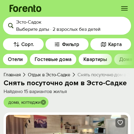
Эсто-Садок
Войти
Выберите даты
·
2 взрослых
без детей
Избранное
Сорт.
Фильтр
Карта
Отели
Гостевые дома
Квартиры
Дома
История просмотра
Главная
Отдых в Эсто-Садке
Снять посуточно дом в Эс
Добавить свой объект
Снять посуточно дом в Эсто-Садке
Найдено
15
вариантов жилья
дома, коттеджи