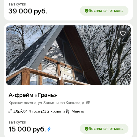
за 1 сутки
39
000
руб.
Бесплатая отмена
А-фpeйм «Гpань»
Красная поляна, ул. Защитников Кавказа, д. 65
2
4 гостя
2 кровати
Мангал
45м
за 1 сутки
15
000
руб.
Бесплатая отмена