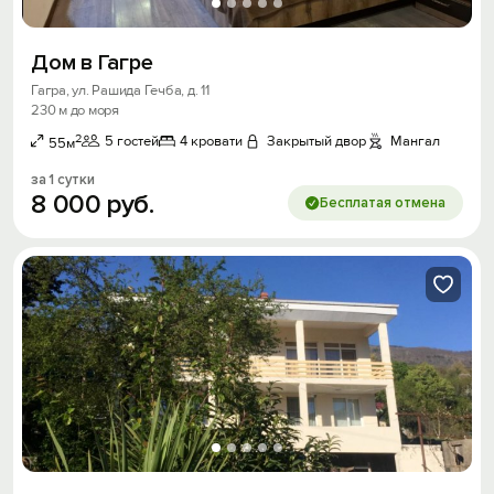
Дом в Гагре
Гагра, ул. Рашида Гечба, д. 11
230 м до моря
2
5 гостей
4 кровати
Закрытый двор
Мангал
55м
за 1 сутки
8
000
руб.
Бесплатая отмена