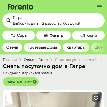
Гагра
Войти
Выберите даты
·
2 взрослых
без детей
Избранное
Сорт.
Фильтр
Карта
Отели
Гостевые дома
Квартиры
Дома
История просмотра
Главная
Отдых в Гагре
Снять посуточно дом в Гагре
Добавить свой объект
Снять посуточно дом в Гагре
Найдено
9
вариантов жилья
дома, коттеджи