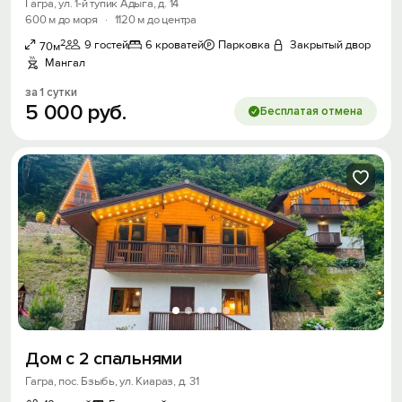
Гагра, ул. 1-й тупик Адыга, д. 14
600 м до моря
·
1120 м до центра
2
9 гостей
6 кроватей
Парковка
Закрытый двор
70м
Мангал
за 1 сутки
5
000
руб.
Бесплатая отмена
Дом с 2 спальнями
Гагра, пос. Бзыбь, ул. Киараз, д. 31