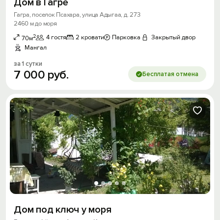
Дом в Гагре
Гагра, поселок Псахара, улица Адыгаа, д. 273
2460 м до моря
2
4 гостя
2 кровати
Парковка
Закрытый двор
70м
Мангал
за 1 сутки
7
000
руб.
Бесплатая отмена
Дом под ключ у моря