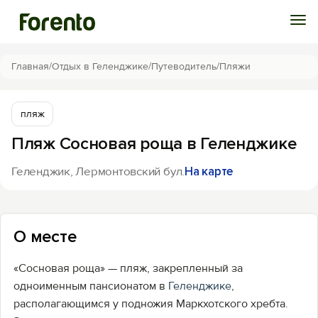
Войти
Главная
/
Отдых в Геленджике
/
Путеводитель
/
Пляжи
Избранное
пляж
Пляж Сосновая роща в Геленджике
История просмотра
Геленджик, Лермонтовский бул.
На карте
Добавить свой объект
О месте
«Сосновая роща» — пляж, закрепленный за
одноименным пансионатом в
Геленджике
,
располагающимся у подножия Маркхотского хребта.