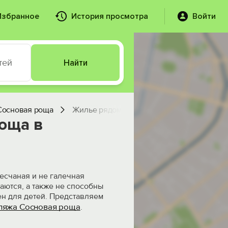
Избранное
История просмотра
Войти
тей
Найти
Сосновая роща
Жилье рядом
оща в
есчаная и не галечная
аются, а также не способны
ен для детей. Представляем
ляжа Сосновая роща
.