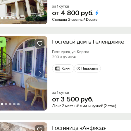
за 1 сутки
от
4
800
руб.
Стандарт 2-местный Double
Гостевой дом в Геленджике
ей
Геленджик, ул. Кирова
200 м до моря
Кухня
Парковка
за 1 сутки
от
3
500
руб.
Люкс 2-местный с мини-кухней (2 этаж)
Гостиница «Анфиса»