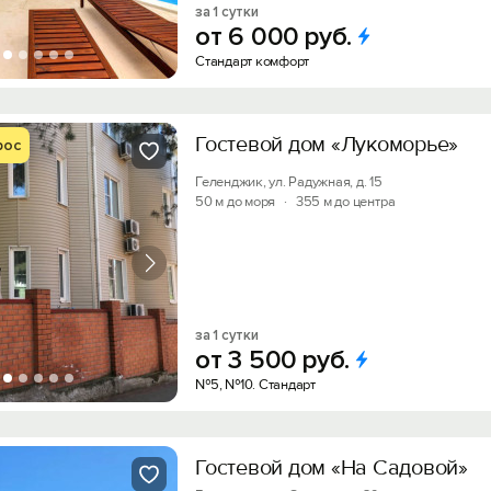
за 1 сутки
от
6
000
руб.
Стандарт комфорт
Гостевой дом «Лукоморье»
рос
Геленджик, ул. Радужная, д. 15
50 м до моря
·
355 м до центра
за 1 сутки
от
3
500
руб.
№5, №10. Стандарт
Гостевой дом «На Садовой»