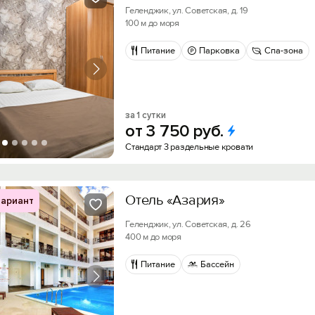
Геленджик, ул. Советская, д. 19
100 м до моря
Питание
Парковка
Спа-зона
за 1 сутки
от
3
750
руб.
Стандарт 3 раздельные кровати
Отель «Азария»
ариант
Геленджик, ул. Советская, д. 26
400 м до моря
Питание
Бассейн