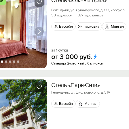
Отель «Южный бриз»
ей
Геленджик, ул. Луначарского, д. 133, корпус 5
50 м до моря
·
377 м до центра
Бассейн
Парковка
Мангал
за 1 сутки
от
3
000
руб.
Стандарт 2-местный с балконом
Отель «Парк-Сити»
Геленджик, ул. Циолковского, д. 51А
Бассейн
Мангал