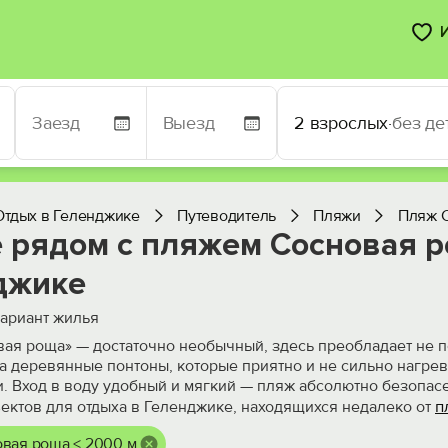
2 взрослых
·
без де
Отдых в Геленджике
Путеводитель
Пляжи
Пляж 
 рядом с пляжем Сосновая р
джике
ариант жилья
ая роща» — достаточно необычный, здесь преобладает не п
 а деревянные понтоны, которые приятно и не сильно нагрев
и. Вход в воду удобный и мягкий — пляж абсолютно безопас
п
ектов для отдыха в Геленджике, находящихся недалеко от
вая роща < 2000 м.