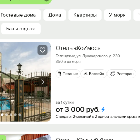
Гостевые дома
Дома
Квартиры
У моря
Базы отдыха
Отель «КоZмос»
Геленджик, ул. Луначарского, д. 230
350 м до моря
Питание
Бассейн
Ресторан
за 1 сутки
от
3
000
руб.
Стандарт 2-местный с 2 односпальными кроват