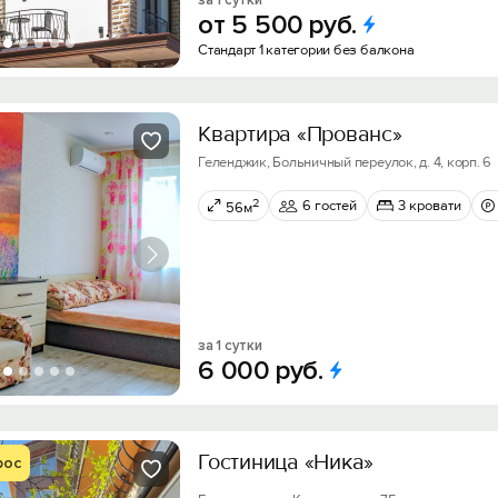
за 1 сутки
от
5
500
руб.
Стандарт 1 категории без балкона
Квартира «Прованс»
Геленджик, Больничный переулок, д. 4, корп. 6
2
6 гостей
3 кровати
56м
за 1 сутки
6
000
руб.
Гостиница «Ника»
рос