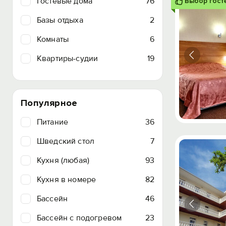
Гостевые дома
76
Выбор гост
Базы отдыха
2
Комнаты
6
Квартиры-судии
19
Популярное
Питание
36
Шведский стол
7
Кухня (любая)
93
Кухня в номере
82
Бассейн
46
Бассейн с подогревом
23