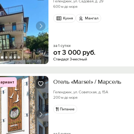
Геленджик, ул. Садовая, д. 29
600 м до моря
Кухня
Мангал
за 1 сутки
от
3
000
руб.
Стандарт 3-местный
Отель «Marsel» / Марсель
ариант
Геленджик, ул. Советская, д. 15А
200 м до моря
Питание