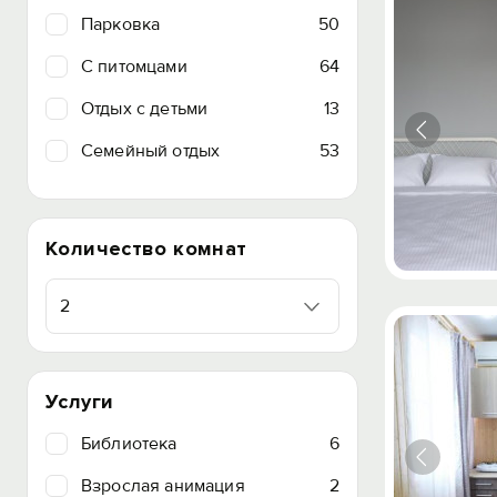
Парковка
50
C питомцами
64
Отдых с детьми
13
Семейный отдых
53
Количество комнат
2
Услуги
Библиотека
6
Взрослая анимация
2