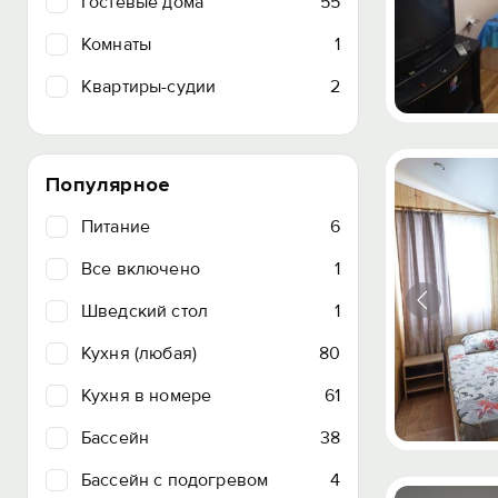
Гостевые дома
55
Комнаты
1
Квартиры-судии
2
Популярное
Питание
6
Все включено
1
Шведский стол
1
Кухня (любая)
80
Кухня в номере
61
Бассейн
38
Бассейн с подогревом
4