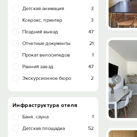
Детская анимация
3
Ксерокс, принтер
3
Поздний выезд
47
Отчетные документы
21
Прокат велосипедов
1
Ранний заезд
47
Экскурсионное бюро
2
Инфраструктура отеля
Баня, сауна
1
Детская площадка
52