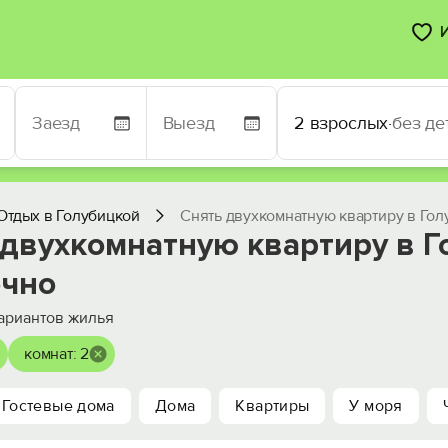
2 взрослых
·
без де
Отдых в Голубицкой
Снять двухкомнатную квартиру в Гол
 двухкомнатную квартиру в Г
очно
ариантов жилья
комнат: 2
Гостевые дома
Дома
Квартиры
У моря