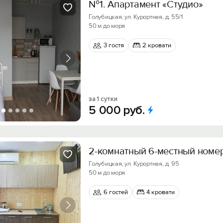
№1. Апартамент «Студио»
Голубицкая, ул. Курортная, д. 55/1
50 м до моря
3 гостя
2 кровати
за 1 сутки
5
000
руб.
2-комнатный 6-местный номер 
Голубицкая, ул. Курортная, д. 95
50 м до моря
6 гостей
4 кровати