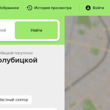
Избранное
История просмотра
Войти
тей
Найти
убицкой посуточно
олубицкой
Частный сектор