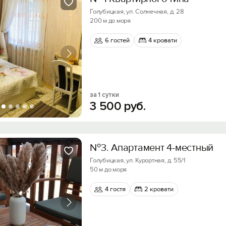
Голубицкая, ул. Солнечная, д. 28
200 м до моря
6 гостей
4 кровати
за 1 сутки
3
500
руб.
№3. Апартамент 4-местный
Голубицкая, ул. Курортная, д. 55/1
50 м до моря
4 гостя
2 кровати