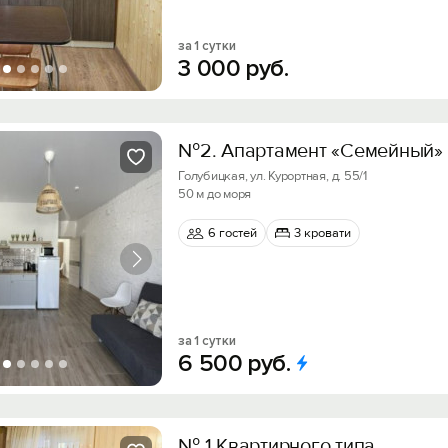
за 1 сутки
3
000
руб.
№2. Апартамент «Семейный»
Голубицкая, ул. Курортная, д. 55/1
50 м до моря
6 гостей
3 кровати
за 1 сутки
6
500
руб.
№ 1 Квартирного типа