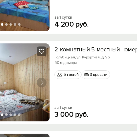
за 1 сутки
4
200
руб.
2-комнатный 5-местный номер
Голубицкая, ул. Курортная, д. 95
50 м до моря
5 гостей
3 кровати
за 1 сутки
3
000
руб.