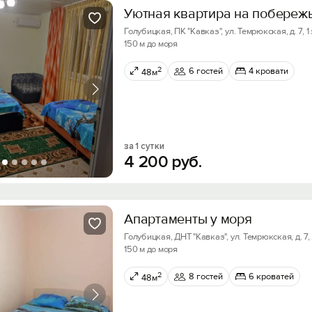
Уютная квартира на побереж
Голубицкая, ПК "Кавказ", ул. Темрюкская, д. 7, 1
150 м до моря
2
6 гостей
4 кровати
48м
за 1 сутки
4
200
руб.
Апартаменты у моря
Голубицкая, ДНТ "Кавказ", ул. Темрюкская, д. 7,
150 м до моря
2
8 гостей
6 кроватей
48м