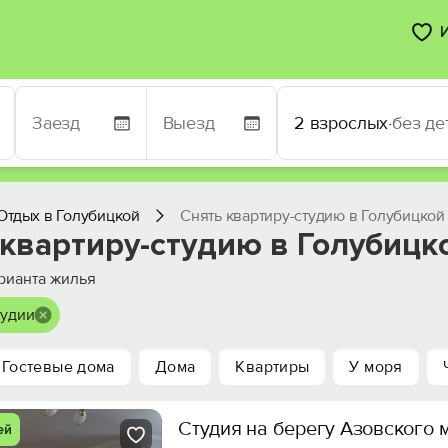
2 взрослых
·
без де
Отдых в Голубицкой
Снять квартиру-студию в Голубицкой
 квартиру-студию в Голубицк
рианта жилья
тудии
Гостевые дома
Дома
Квартиры
У моря
Студия на берегу Азовского 
ей