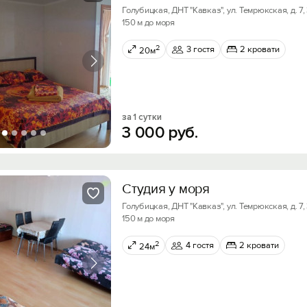
Голубицкая, ДНТ "Кавказ", ул. Темрюкская, д. 7,
150 м до моря
2
3 гостя
2 кровати
20м
за 1 сутки
3
000
руб.
Студия у моря
Голубицкая, ДНТ "Кавказ", ул. Темрюкская, д. 7,
150 м до моря
2
4 гостя
2 кровати
24м