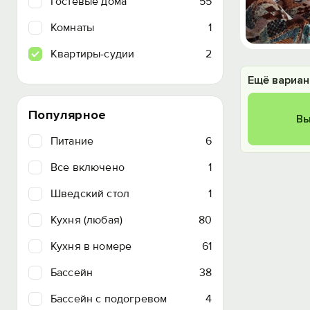
Гостевые дома
55
Комнаты
1
Квартиры-судии
2
Ещё вариан
Популярное
Вы
Питание
6
Все включено
1
Шведский стол
1
Кухня (любая)
80
Кухня в номере
61
Бассейн
38
Бассейн с подогревом
4