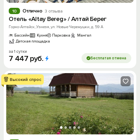
Отлично
10
3 отзыва
Отель «Altay Bereg» / Алтай Берег
Горно-Алтайск, Узнезя, ул. Новые Черемушки, д. 59 А
Бассейн
Кухня
Парковка
Мангал
Детская площадка
за 1 сутки
7
447
руб.
Бесплатая отмена
Высокий спрос