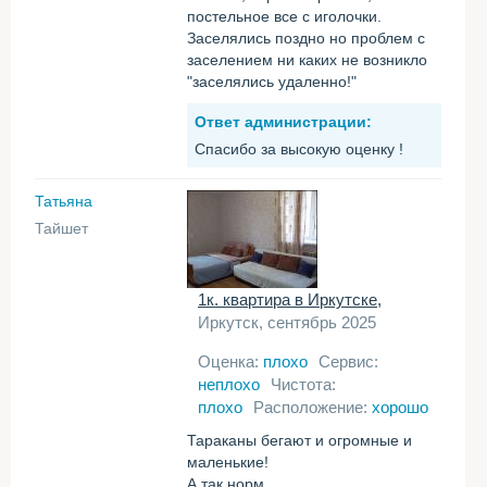
постельное все с иголочки.
Заселялись поздно но проблем с
заселением ни каких не возникло
"заселялись удаленно!"
Ответ администрации:
Спасибо за высокую оценку !
Татьяна
Тайшет
1к. квартира в Иркутске,
Иркутск, сентябрь 2025
Оценка:
плохо
Сервис:
неплохо
Чистота:
плохо
Расположение:
хорошо
Тараканы бегают и огромные и
маленькие!
А так норм