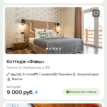
Коттедж «Фивы»
Терскол, ул. Эльбрусская, д. 15А
2
9 гостей
7 кроватей
Парковка
Закрытый двор
118м
Мангал
за 1 сутки
9
000
руб.
Бесплатая отмена