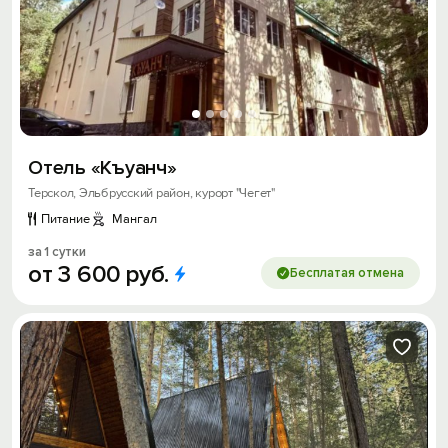
Отель «Къуанч»
Терскол, Эльбрусский район, курорт "Чегет"
Питание
Мангал
за 1 сутки
от
3
600
руб.
Бесплатая отмена