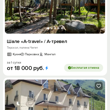
Шале «A-travel» / А-тревел
Терскол, поляна Чегет
Кухня
Парковка
Мангал
за 1 сутки
от
18
000
руб.
Бесплатая отмена