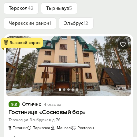
Терскол
42
Тырныауз
5
Черекский район
1
Эльбрус
12
Высокий спрос
Отлично
9.8
4 отзыва
Гостиница «Сосновый бор»
Терскол, ул. Эльбруская, д. 76
Питание
Парковка
Мангал
Ресторан