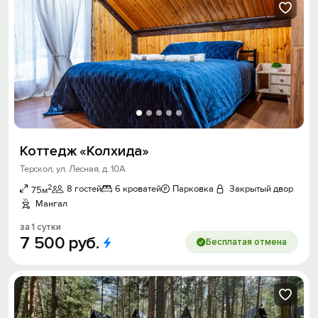
Коттедж «Колхида»
Терскол, ул. Лесная, д. 10А
2
8 гостей
6 кроватей
Парковка
Закрытый двор
75м
Мангал
за 1 сутки
7
500
руб.
Бесплатая отмена