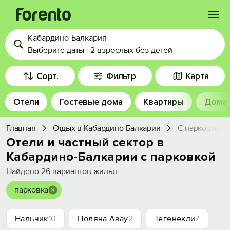
Кабардино-Балкария
Войти
Выберите даты
·
2 взрослых
без детей
Избранное
Сорт.
Фильтр
Карта
Отели
Гостевые дома
Квартиры
Дома
История просмотра
Главная
Отдых в Кабардино-Балкарии
С парковкой
Добавить свой объект
Отели и частный сектор в
Кабардино-Балкарии с парковкой
Найдено
26
вариантов жилья
парковка
Нальчик
10
Поляна Азау
2
Тегенекли
7