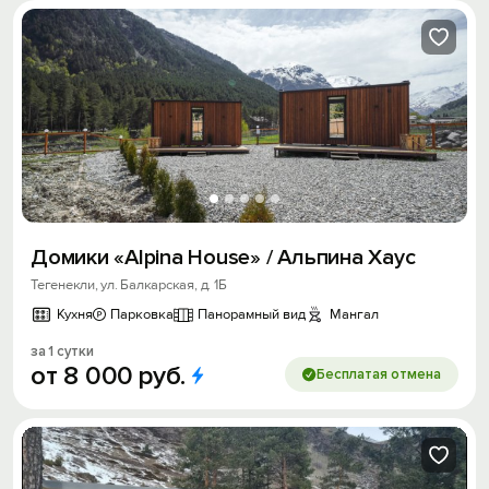
Домики «Аlрinа Ноusе» / Альпина Хаус
Тегенекли, ул. Балкарская, д. 1Б
Кухня
Парковка
Панорамный вид
Мангал
за 1 сутки
от
8
000
руб.
Бесплатая отмена