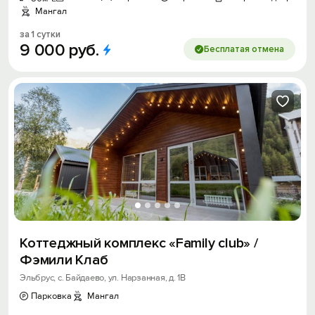
Мангал
за 1 сутки
9
000
руб.
Бесплатая отмена
Коттеджный комплекс «Family club» /
Фэмили Клаб
Эльбрус, с. Байдаево, ул. Нарзанная, д. 1В
Парковка
Мангал