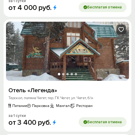
за 1 сутки
от
4
000
руб.
Бесплатая отмена
Отель «Легенда»
Терскол, поляна Чегет, тер. ГК Чегет, ул. Чегет, б/н
Питание
Парковка
Мангал
Ресторан
за 1 сутки
от
3
400
руб.
Бесплатая отмена