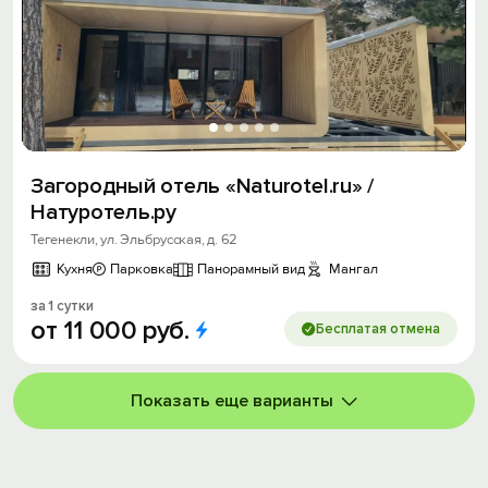
Загородный отель «Naturotel.ru» /
Натуротель.ру
Тегенекли, ул. Эльбрусская, д. 62
Кухня
Парковка
Панорамный вид
Мангал
за 1 сутки
от
11
000
руб.
Бесплатая отмена
Показать еще варианты