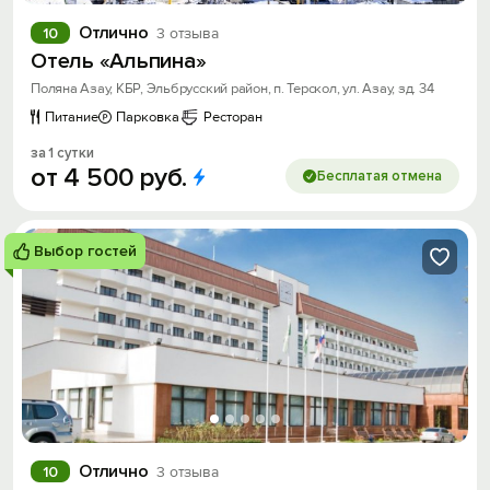
Отлично
10
3 отзыва
Отель «Альпина»
Поляна Азау, КБР, Эльбрусский район, п. Терскол, ул. Азау, зд. 34
Питание
Парковка
Ресторан
за 1 сутки
от
4
500
руб.
Бесплатая отмена
Выбор гостей
Отлично
10
3 отзыва