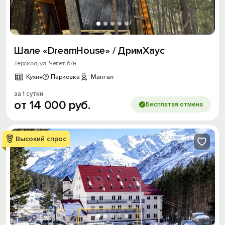
Шале «DreamHouse» / ДримХаус
Терскол, ул. Чегет, б/н
Кухня
Парковка
Мангал
за 1 сутки
от
14
000
руб.
Бесплатая отмена
Высокий спрос