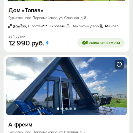
Дом «Топаз»
Гурьевск, пос. Первомайское, ул. Славная, д. 8
2
6 гостей
3 кровати
Закрытый двор
Мангал
80м
за 1 сутки
12
990
руб.
Бесплатая отмена
А-фрейм
Гурьевск, пос. Первомайское, ул. Светлая, д. 2