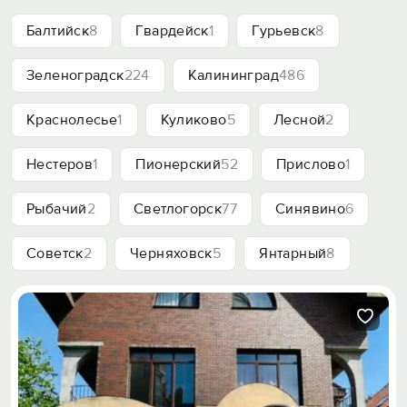
Балтийск
8
Гвардейск
1
Гурьевск
8
Зеленоградск
224
Калининград
486
Краснолесье
1
Куликово
5
Лесной
2
Нестеров
1
Пионерский
52
Прислово
1
Рыбачий
2
Светлогорск
77
Синявино
6
Советск
2
Черняховск
5
Янтарный
8