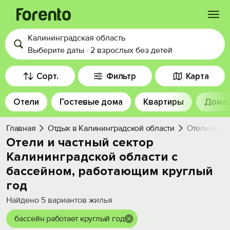
Калининградская область
Войти
Выберите даты
·
2 взрослых
без детей
Избранное
Сорт.
Фильтр
Карта
Отели
Гостевые дома
Квартиры
Дома
История просмотра
Главная
Отдых в Калининградской области
Отели и ча
Добавить свой объект
Отели и частный сектор
Калининградской области с
бассейном, работающим круглый
год
Найдено
5
вариантов жилья
бассейн работает круглый год