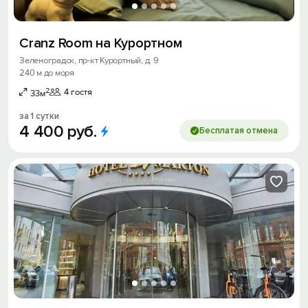
Cranz Room на Курортном
Зеленоградск, пр-кт Курортный, д. 9
240 м до моря
2
4 гостя
33м
за 1 сутки
4
400
руб.
Бесплатая отмена