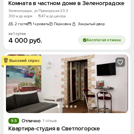
Комната в частном доме в Зеленоградске
Зеленоградск, ул.Приморская 23-3
300 м до моря
·
1547 м до центра
2 гостя
1 кровать
Парковка
Закрытый двор
за 1 сутки
4
000
руб.
Бесплатая отмена
Высокий спрос
Отлично
9.5
1 отзыв
Квартира-студия в Светлогорске