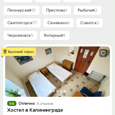
Пионерский
51
Прислово
1
Рыбачий
2
Светлогорск
77
Синявино
6
Советск
2
Черняховск
5
Янтарный
8
Высокий спрос
Отлично
9.6
8 отзывов
Хостел в Калининграде