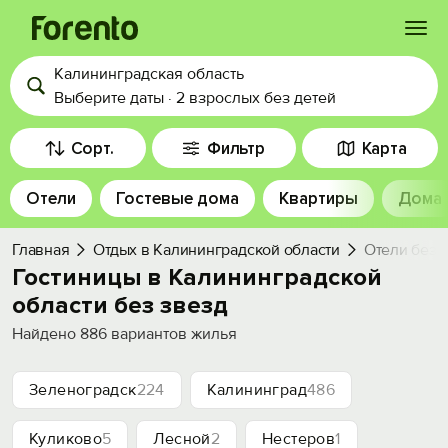
Калининградская область
Войти
Выберите даты
·
2 взрослых
без детей
Избранное
Сорт.
Фильтр
Карта
Отели
Гостевые дома
Квартиры
Дома
История просмотра
Главная
Отдых в Калининградской области
Отели без 
Добавить свой объект
Гостиницы в Калининградской
области без звезд
Найдено
886
вариантов жилья
Зеленоградск
224
Калининград
486
Куликово
5
Лесной
2
Нестеров
1