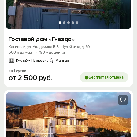
Гостевой дом «Гнездо»
Кацивели, ул. Академика В.В. Шулейкина, д. 30
500 м до моря
·
190 м до центра
Кухня
Парковка
Мангал
за 1 сутки
от
2
500
руб.
Бесплатая отмена