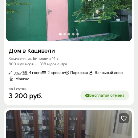
Дом в Кацивели
Кацивели, ул. Виткевича 14 в
800 м до моря
·
388 м до центра
2
4 гостя
2 кровати
Парковка
Закрытый двор
30м
Мангал
за 1 сутки
3
200
руб.
Бесплатая отмена