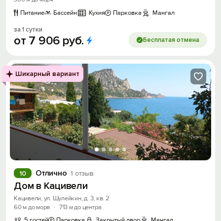
Питание
Бассейн
Кухня
Парковка
Мангал
за 1 сутки
от
7
906
руб.
Бесплатая отмена
Шикарный вариант
Отлично
10
1 отзыв
Дом в Кацивели
Кацивели, ул. Шулейкин, д. 3, кв. 2
60 м до моря
·
713 м до центра
5 гостей
Парковка
Закрытый двор
Мангал