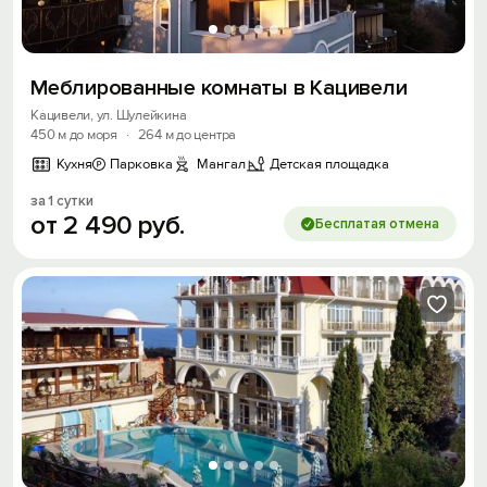
Меблированные комнаты в Кацивели
Кацивели, ул. Шулейкина
450 м до моря
·
264 м до центра
Кухня
Парковка
Мангал
Детская площадка
за 1 сутки
от
2
490
руб.
Бесплатая отмена