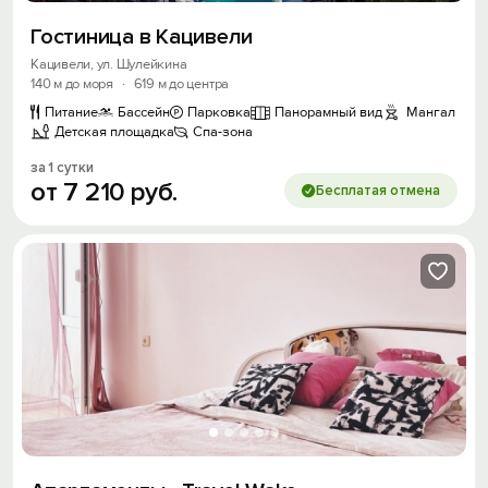
Гостиница в Кацивели
Кацивели, ул. Шулейкина
140 м до моря
·
619 м до центра
Питание
Бассейн
Парковка
Панорамный вид
Мангал
Детская площадка
Спа-зона
за 1 сутки
от
7
210
руб.
Бесплатая отмена