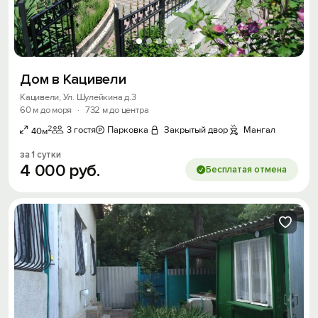
Дом в Кацивели
Кацивели, Ул. Шулейкина д.3
60 м до моря
·
732 м до центра
2
3 гостя
Парковка
Закрытый двор
Мангал
40м
за 1 сутки
4
000
руб.
Бесплатая отмена