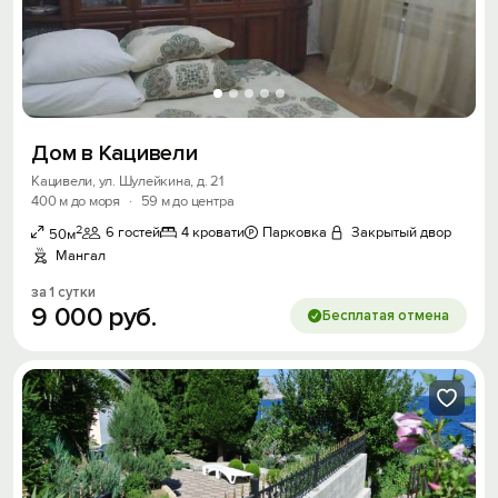
Дом в Кацивели
Кацивели, ул. Шулейкина, д. 21
400 м до моря
·
59 м до центра
2
6 гостей
4 кровати
Парковка
Закрытый двор
50м
Мангал
за 1 сутки
9
000
руб.
Бесплатая отмена