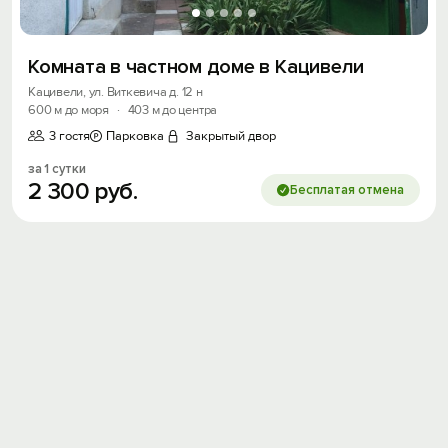
Комната в частном доме в Кацивели
Кацивели, ул. Виткевича д. 12 н
600 м до моря
·
403 м до центра
3 гостя
Парковка
Закрытый двор
за 1 сутки
2
300
руб.
Бесплатая отмена