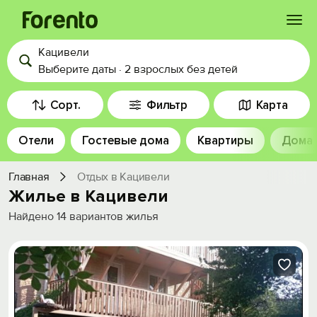
Кацивели
Войти
Выберите даты
·
2 взрослых
без детей
Избранное
Сорт.
Фильтр
Карта
Отели
Гостевые дома
Квартиры
Дома
История просмотра
Главная
Отдых в Кацивели
Добавить свой объект
Жилье в Кацивели
Найдено
14
вариантов жилья