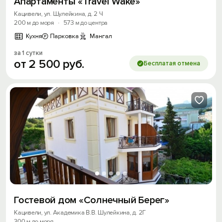
Апартаменты «Travel Wake»
Кацивели, ул. Шулейкина, д. 2 Ч
200 м до моря
·
573 м до центра
Кухня
Парковка
Мангал
за 1 сутки
от
2
500
руб.
Бесплатая отмена
Гостевой дом «Солнечный Берег»
Кацивели, ул. Академика В.В. Шулейкина, д. 2Г
300 м до моря