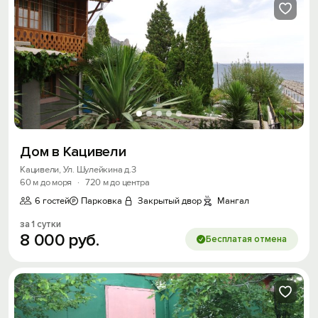
Дом в Кацивели
Кацивели, Ул. Шулейкина д.3
60 м до моря
·
720 м до центра
6 гостей
Парковка
Закрытый двор
Мангал
за 1 сутки
8
000
руб.
Бесплатая отмена