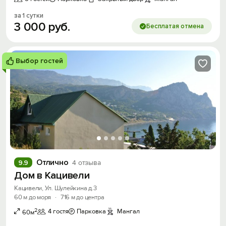
за 1 сутки
3
000
руб.
Бесплатая отмена
Выбор гостей
Отлично
9.9
4 отзыва
Дом в Кацивели
Кацивели, Ул. Шулейкина д.3
60 м до моря
·
716 м до центра
2
4 гостя
Парковка
Мангал
60м