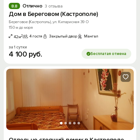
Отлично
8.8
3 отзыва
Дом в Береговом (Кастрополе)
Береговое (Кастрополь), ул. Кипарисная 39 О
150 м до моря
2
4 гостя
Закрытый двор
Мангал
42м
за 1 сутки
4
100
руб.
Бесплатая отмена