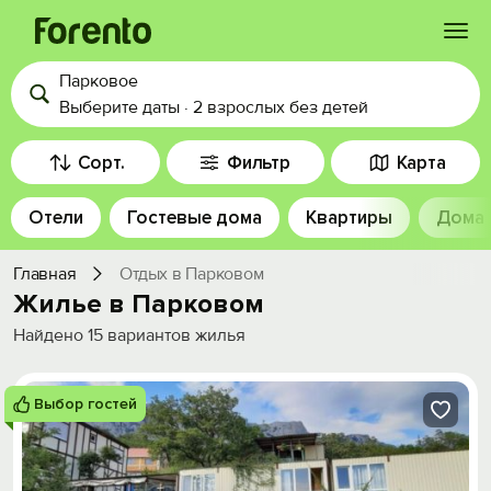
Парковое
Войти
Выберите даты
·
2 взрослых
без детей
Избранное
Сорт.
Фильтр
Карта
Отели
Гостевые дома
Квартиры
Дома
История просмотра
Главная
Отдых в Парковом
Добавить свой объект
Жилье в Парковом
Найдено
15
вариантов жилья
Выбор гостей