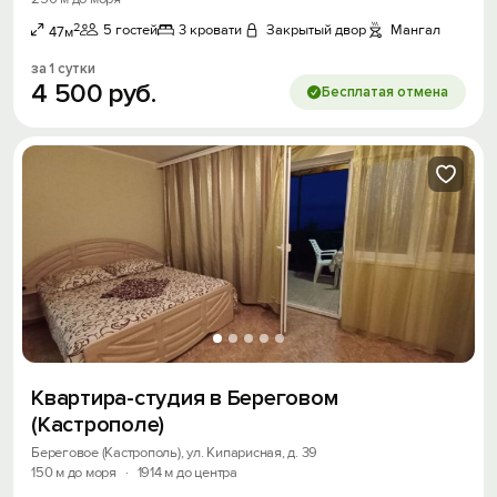
2
5 гостей
3 кровати
Закрытый двор
Мангал
47м
за 1 сутки
4
500
руб.
Бесплатая отмена
Квартира-студия в Береговом
(Кастрополе)
Береговое (Кастрополь), ул. Кипарисная, д. 39
150 м до моря
·
1914 м до центра