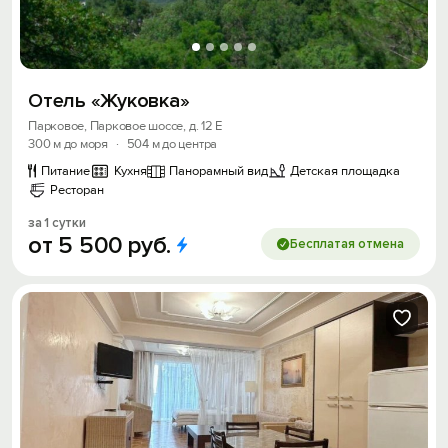
Отель «Жуковка»
Парковое, Парковое шоссе, д. 12 Е
300 м до моря
·
504 м до центра
Питание
Кухня
Панорамный вид
Детская площадка
Ресторан
за 1 сутки
от
5
500
руб.
Бесплатая отмена