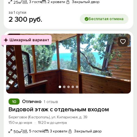
2
3 гостя
2 кровати
Закрытый двор
25м
за 1 сутки
2
300
руб.
Бесплатая отмена
Шикарный вариант
Отлично
10
1 отзыв
Видовой этаж с отдельным входом
Береговое (Кастрополь), ул. Кипарисная, д. 39
150 м до моря
·
1920 м до центра
2
5 гостей
3 кровати
Закрытый двор
50м