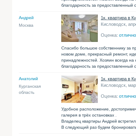
благодарность за предоставленный с
Андрей
1к. квартира в К
Кисловодск, апр
Москва
Оценка:
отлично
Спасибо большое собственнику за п
новом доме, прекрасный ремонт, ид
принадлежностей. Хозяин всегда на
благодарность за предоставленный с
Анатолий
1к. квартира в К
Кисловодск, мар
Курганская
область
Оценка:
отлично
Удобное расположение, достопримеч
галерея в трёх остановках .
Владелец квартиры Андрей встретил н
В следующий раз будем бронировать