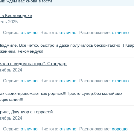
в! ждем вас снова в гости
 в Кисловодске
ель 2025
Сервис:
отлично
Чистота:
отлично
Расположение:
отлично
дмиле. Все четко, быстро и даже получилось бесконтактно :) Ква
ожением. Рекомендую!
илла с видом на горы", Стандарт
тябрь 2024
Сервис:
отлично
Чистота:
отлично
Расположение:
отлично
как своих-провожают как родных!!!Просто супер.без малейших
оцветания!!!
 Григс, Джуниор с террасой
тябрь 2024
Сервис:
отлично
Чистота:
отлично
Расположение:
хорошо