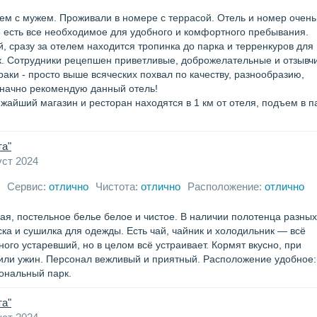
ем с мужем. Проживали в номере с террасой. Отель и номер очень
е есть все необходимое для удобного и комфортного пребывания.
, сразу за отелем находится тропинка до парка и терренкуров для
к. Сотрудники рецепшен приветливые, доброжелательные и отзывч
раки - просто выше всяческих похвал по качеству, разнообразию,
значно рекомендую данный отель!
айший магазин и ресторан находятся в 1 км от отеля, подъем в п
та"
уст 2024
Сервис:
отлично
Чистота:
отлично
Расположение:
отлично
ая, постельное белье белое и чистое. В наличии полотенца разных
ска и сушилка для одежды. Есть чай, чайник и холодильник — всё
ого устаревший, но в целом всё устраивает. Кормят вкусно, при
 или ужин. Персонал вежливый и приятный. Расположение удобное
ональный парк.
та"