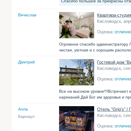
Спасибо большое за прекрасны отзы
Вячеслав
Квартира-студия
Кисловодск, апр
Оценка:
отлично
Огромное спасибо администратору Лю
чистая, уютная и с хорошим распол
Дмитрий
Гостевой дом "В
Кисловодск, сен
Оценка:
отлично
Все на высоком уровне!!!Встречают 
нареканий.Дай Бог им здоровья и пр
Алла
Отель "Grig's" /
Кисловодск, сен
Барнаул
Оценка:
отлично