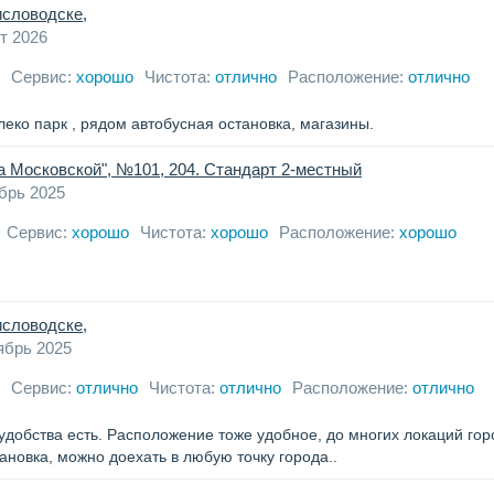
исловодске,
т 2026
Сервис:
хорошо
Чистота:
отлично
Расположение:
отлично
еко парк , рядом автобусная остановка, магазины.
а Московской", №101, 204. Стандарт 2-местный
брь 2025
Сервис:
хорошо
Чистота:
хорошо
Расположение:
хорошо
исловодске,
ябрь 2025
Сервис:
отлично
Чистота:
отлично
Расположение:
отлично
 удобства есть. Расположение тоже удобное, до многих локаций гор
новка, можно доехать в любую точку города..