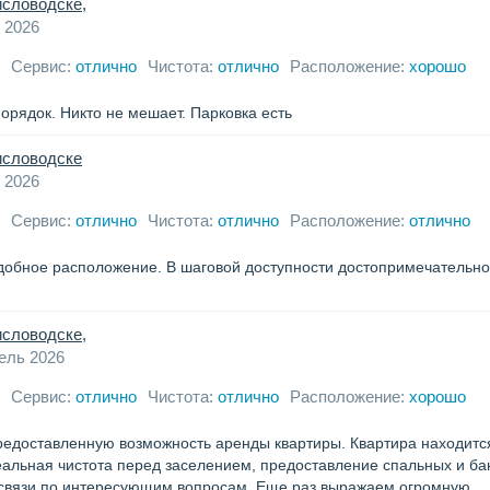
исловодске,
 2026
Сервис:
отлично
Чистота:
отлично
Расположение:
хорошо
орядок. Никто не мешает. Парковка есть
Кисловодске
 2026
Сервис:
отлично
Чистота:
отлично
Расположение:
отлично
добное расположение. В шаговой доступности достопримечательнос
исловодске,
ель 2026
Сервис:
отлично
Чистота:
отлично
Расположение:
хорошо
редоставленную возможность аренды квартиры. Квартира находитс
еальная чистота перед заселением, предоставление спальных и б
 связи по интересующим вопросам. Еще раз выражаем огромную