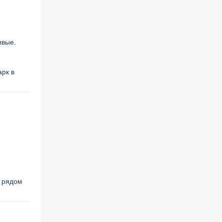
ивые.
арк в
: рядом