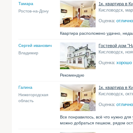
Тамара
1к. квартира в К
Кисловодск, мар
Ростов-на-Дону
Оценка:
отлично
Квартира расположено удачно, недал
Сергей иванович
Гостевой дом "Н
Кисловодск, ноя
Владимир
Оценка:
хорошо
Рекомендую
Галина
1к. квартира в К
Кисловодск, окт
Нижегородская
область
Оценка:
отлично
Все понравилось, всё что нужно для
можно добраться пешком, рядом оста