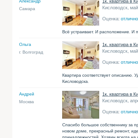
Александр
1к. квартира в К
Кисловодск, май
Самара
Оценка:
отлично
Всё устраивает. И расположение. И п
Ольга
1к. квартира в 
Кисловодск, май
г. Волгоград
Оценка:
отлично
Квартира соответствует описанию. У
Кисловодска.
Андрей
1к. квартира в К
Кисловодск, апр
Москва
Оценка:
отлично
Спасибо большое собственнику за п
новом доме, прекрасный ремонт, ид
принадлежностей. Хозяин всегда на