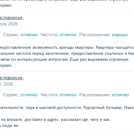
ервис.
исловодске,
ель 2026
Сервис:
отлично
Чистота:
отлично
Расположение:
хорошо
редоставленную возможность аренды квартиры. Квартира находитс
еальная чистота перед заселением, предоставление спальных и б
 связи по интересующим вопросам. Еще раз выражаем огромную
ервис.
исловодске,
т 2026
Сервис:
отлично
Чистота:
отлично
Расположение:
отлично
ательности, парк в шаговой доступности, Курортный бульвар, Нар
а вокзале, доставил в адрес, рассказал где, чего и как.
 сюда же.