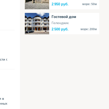
2
950 руб.
море:
50м
Гостевой дом
Геленджик
2
500 руб.
море:
200м
ти г.
я в
анных