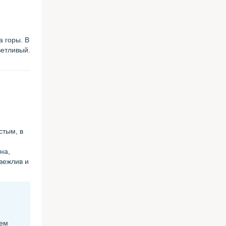
а горы. В
ветливый.
стым, в
на,
 вежлив и
шем