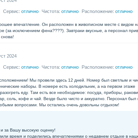
уст 2024
Сервис:
отлично
Чистота:
отлично
Расположение:
отлично
рошее впечатление. Он расположен в живописном месте с видом н
ое (за исключением фена????). Завтраки вкусные, а персонал при
 снова!
уст 2024
Сервис:
отлично
Чистота:
отлично
Расположение:
отлично
сположением! Мы провели здесь 12 дней. Номер был светлым и чи
нические наборы. В номере есть холодильник, а на первом этаже
разогреть еду. Там есть все необходимое: посуда, приборы, ракови
ар, соль, кофе и чай. Везде было чисто и аккуратно. Персонал был
 любыми вопросами. Мы остались очень довольны отдыхом!
и за Вашу высокую оценку!
елили время и поделились впечатлениями о недавнем отдыхе в на