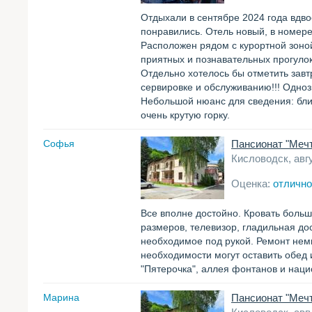
Отдыхали в сентябре 2024 года вдво
понравились. Отель новый, в номер
Расположен рядом с курортной зоной
приятных и познавательных прогуло
Отдельно хотелось бы отметить завт
сервировке и обслуживанию!!! Одно
Небольшой нюанс для сведения: ближ
очень крутую горку.
Софья
Пансионат "Меч
Кисловодск, авг
Оценка:
отлично
Все вполне достойно. Кровать больш
размеров, телевизор, гладильная до
необходимое под рукой. Ремонт немн
необходимости могут оставить обед
"Пятерочка", аллея фонтанов и наци
Марина
Пансионат "Меч