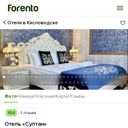
Отели в Кисловодске
Войти
Избранное
История просмотра
Добавить свой объект
1
/43
Фото
Номера
Описание
Карта
Отзывы
10.0
3 отзыва
Отель «Султан»