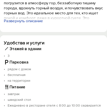
погрузится в атмосферу гор, беззаботную тишину
города, вдохнуть горный воздух, и почувствовать вкус
горных вод. Это идеальное место для тех, кто ищет
покой и комфорт, даже в курортной суете. Это
Развернуть описание
настоящий высококлассный отдых. Отель станет для
Вас местом, где можно побывать в доме, вне дома. А
уютная атмосфера и дружелюбный персонал Вам в
этом помогут.
Удобства и услуги
Отель предлагает Вам провести незабываемый
Этажей в здании
отдых в Кисловодске. Кристально чистый воздух гор,
3
мягкий климат и солнечная погода одинаково
Парковка
полезны как для детей, так и для взрослых. Чтобы
Ваше пребывание прошло максимально комфортно и
рядом с домом
уютно, мы предлагаем Вам номера с евроремонтом,
бесплатная
новой мебелью, бесплатным WI-FI и первоклассным
на территории
обслуживанием. Охраняемая парковка перед отелем.
Питание
завтрак
шведский стол
Ежедневно в ресторане отеля с 8:00 до 10:00 сервируется