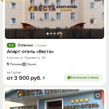
Отлично
9.5
1 отзыв
Апарт-отель «Веста»
Королев, ул. Трудовая, д. 3А
Питание
Кухня
за 1 сутки
от
3
900
руб.
Бесплатая отмена