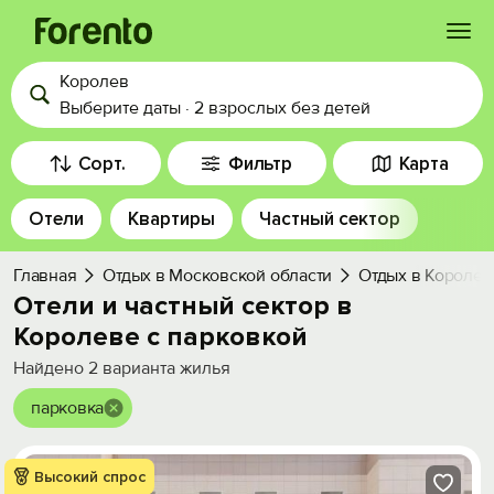
Королев
Войти
Выберите даты
·
2 взрослых
без детей
Избранное
Сорт.
Фильтр
Карта
Отели
Квартиры
Частный сектор
История просмотра
Главная
Отдых в Московской области
Отдых в Королев
Добавить свой объект
Отели и частный сектор в
Королеве с парковкой
Найдено
2
варианта жилья
парковка
Высокий спрос