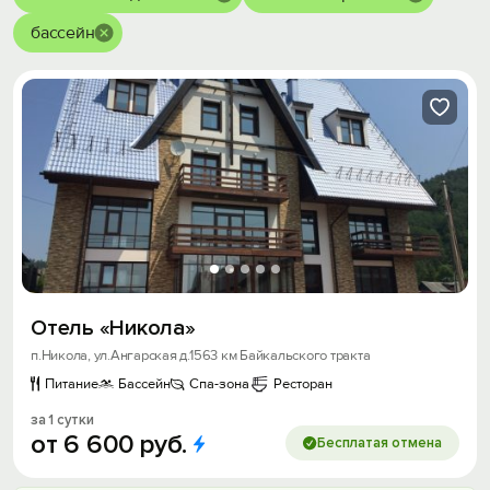
бассейн
Отель «Никола»
п.Никола, ул.Ангарская д.1563 км Байкальского тракта
Питание
Бассейн
Спа-зона
Ресторан
за 1 сутки
от
6
600
руб.
Бесплатая отмена