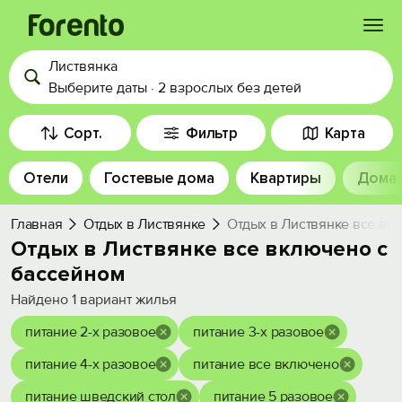
Листвянка
Войти
Выберите даты
·
2 взрослых
без детей
Избранное
Сорт.
Фильтр
Карта
Отели
Гостевые дома
Квартиры
Дома
История просмотра
Главная
Отдых в Листвянке
Отдых в Листвянке все вк
Добавить свой объект
Отдых в Листвянке все включено с
бассейном
Найдено
1
вариант жилья
питание 2-х разовое
питание 3-х разовое
питание 4-х разовое
питание все включено
питание шведский стол
питание 5 разовое