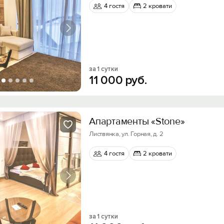
4 гостя
2 кровати
за 1 сутки
11
000
руб.
Апартаменты «Stone»
Листвянка, ул. Горная, д. 2
4 гостя
2 кровати
за 1 сутки