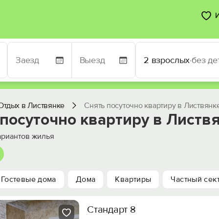
2 взрослых
·
без де
Отдых в Листвянке
Снять посуточно квартиру в Листвянк
посуточно квартиру в Листв
риантов жилья
Гостевые дома
Дома
Квартиры
Частный сек
Стандарт 8