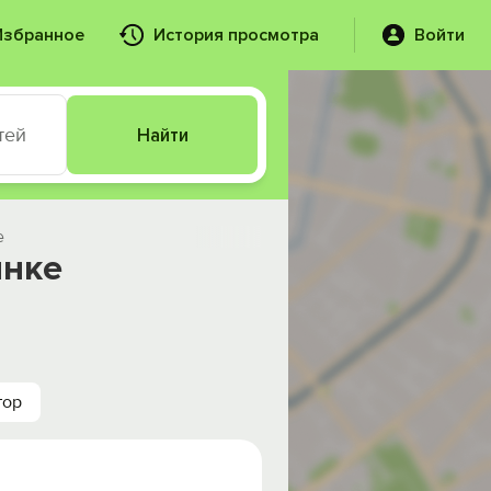
Избранное
История просмотра
Войти
тей
Найти
е
янке
тор