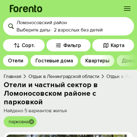
Ломоносовский район
Войти
Выберите даты
·
2 взрослых
без детей
Избранное
Сорт.
Фильтр
Карта
Отели
Гостевые дома
Квартиры
Дома
История просмотра
Главная
Отдых в Ленинградской области
Отдых в Ломо
Добавить свой объект
Отели и частный сектор в
Ломоносовском районе с
парковкой
Найдено
5
вариантов жилья
парковка