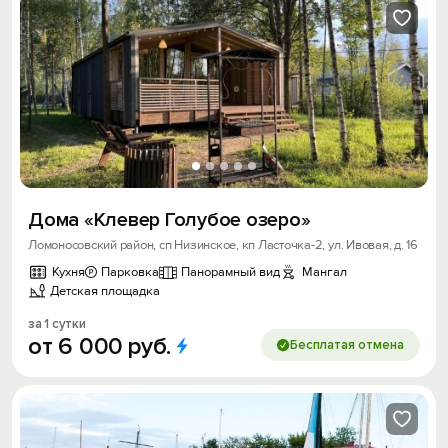
Дома «Клевер Голубое озеро»
Ломоносовский район, сп Низинское, кп Ласточка-2, ул. Ивовая, д. 16
Кухня
Парковка
Панорамный вид
Мангал
Детская площадка
за 1 сутки
от
6
000
руб.
Бесплатая отмена