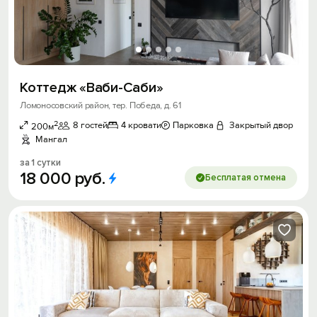
Коттедж «Ваби-Caби»
Ломоносовский район, тер. Победа, д. 61
2
8 гостей
4 кровати
Парковка
Закрытый двор
200м
Мангал
за 1 сутки
18
000
руб.
Бесплатая отмена