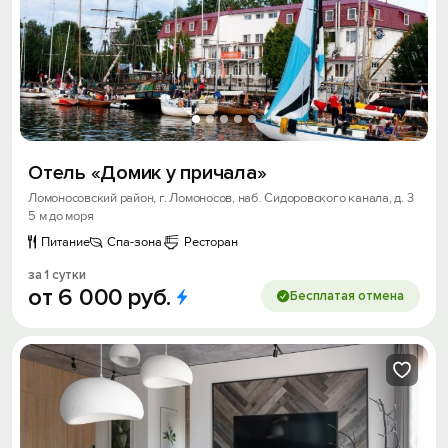
Отель «Домик у причала»
Ломоносовский район, г. Ломоносов, наб. Сидоровского канала, д. 3
5 м до моря
Питание
Спа-зона
Ресторан
за 1 сутки
от
6
000
руб.
Бесплатая отмена