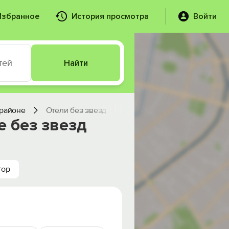
Избранное
История просмотра
Войти
тей
Найти
 районе
Отели без звезд
 без звезд
тор