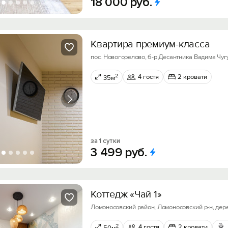
18
000
руб.
Квapтира премиум-клаcсa
пос. Новогорелово, б-р Десантника Вадима Чугу
2
4 гостя
2 кровати
35м
за 1 сутки
3
499
руб.
Коттедж «Чай 1»
Ломоносовский район, Ломоносовский р-н, дер
2
4 гостя
2 кровати