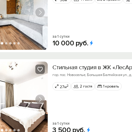
50м
за 1 сутки
10
000
руб.
Стильная студия в ЖK «ЛесAр
гор. пос. Новоселье, Большая Балтийская ул., д. 
2
2 гостя
1 кровать
27м
за 1 сутки
3
500
руб.