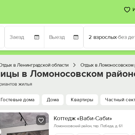
2 взрослых
·
без де
Отдых в Ленинградской области
Отдых в Ломоносовском
ницы в Ломоносовском районе
риантов жилья
Гостевые дома
Дома
Квартиры
Частный сек
Коттедж «Ваби-Caби»
Ломоносовский район, тер. Победа, д. 61