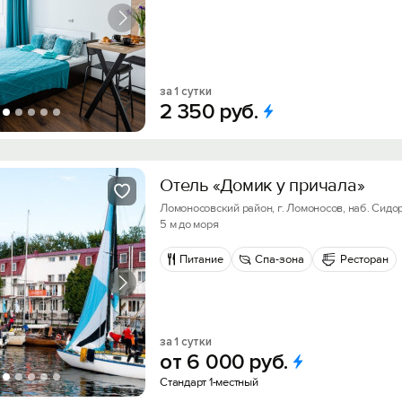
за 1 сутки
2
350
руб.
Отель «Домик у причала»
Ломоносовский район, г. Ломоносов, наб. Сидор
5 м до моря
Питание
Спа-зона
Ресторан
за 1 сутки
от
6
000
руб.
Стандарт 1-местный