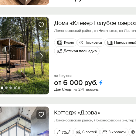
Дома «Клевер Голубое озеро
Ломоносовский район, сп Низинское, кп Ласточка
Кухня
Парковка
Панорамный
Детская площадка
за 1 сутки
от
6
000
руб.
Дом Смарт на 2-4 персоны
Коттедж «Дрова»
Ломоносовский район, Ломоносовский р-н, тер
2
6 гостей
3 кровати
70м