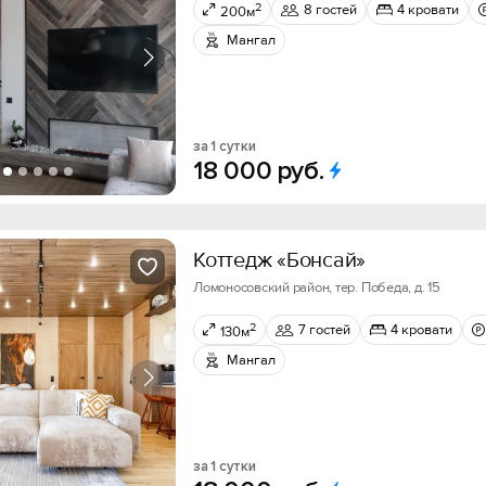
2
8 гостей
4 кровати
200м
Мангал
за 1 сутки
18
000
руб.
Коттедж «Бонсай»
Ломоносовский район, тер. Победа, д. 15
2
7 гостей
4 кровати
130м
Мангал
за 1 сутки