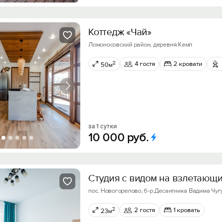
Коттедж «Чай»
Ломоносовский район, деревня Кемп
2
4 гостя
2 кровати
50м
за 1 сутки
10
000
руб.
Студия с видом на взлетaющ
пос. Новогорелово, б-р Десантника Вадима Чугу
2
2 гостя
1 кровать
23м