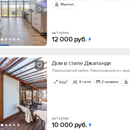
Мангал
за 1 сутки
12
000
руб.
Дoм в cтиле Джапанди
Ломоносовский район, Ломоносовский р-н, дер
2
4 гостя
2 кровати
50м
за 1 сутки
10
000
руб.