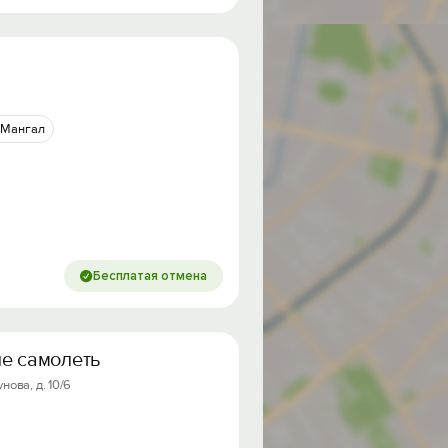
Мангал
Бесплатая отмена
иe сaмoлeты
нова, д. 10/6