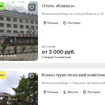
Отель «Кавказ»
ей
Минеральные Воды, пр-кт Карла Маркса, д. 53
Питание
Ресторан
за 1 сутки
от
3
000
руб.
Стандарт 1-комнатный
Конно-туристический комплек
рос
Минеральные Воды, п. Подкумок, автодорога 
Питание
Мангал
Ресторан