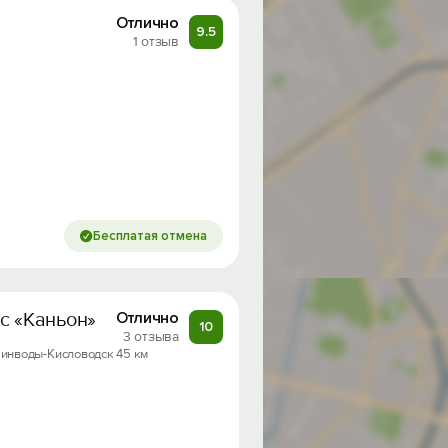
Отлично
9.5
1 отзыв
Бесплатая отмена
с «Каньон»
Отлично
10
3 отзыва
Минводы-Кисловодск 45 км