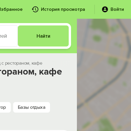
Избранное
История просмотра
Войти
тей
Найти
 с рестораном, кафе
тораном, кафе
тор
Базы отдыха