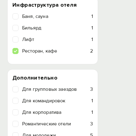
Инфраструктура отеля
Баня, сауна
1
Бильярд
1
Лифт
1
Ресторан, кафе
2
Дополнительно
Для групповых заездов
3
Для командировок
1
Для корпоратива
1
Романтические отели
3
Для молодежи
5