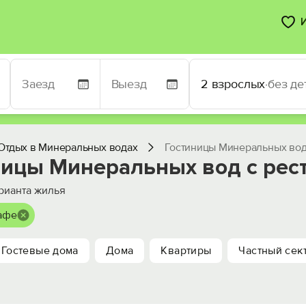
2 взрослых
·
без де
Отдых в Минеральных водах
Гостиницы Минеральных вод
ницы Минеральных вод с рес
рианта жилья
кафе
Гостевые дома
Дома
Квартиры
Частный сек