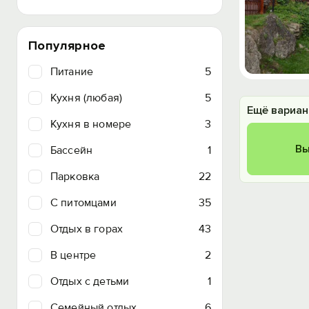
Популярное
Питание
5
Кухня (любая)
5
Ещё вариан
Кухня в номере
3
Вы
Бассейн
1
Парковка
22
C питомцами
35
Отдых в горах
43
В центре
2
Отдых с детьми
1
Семейный отдых
6