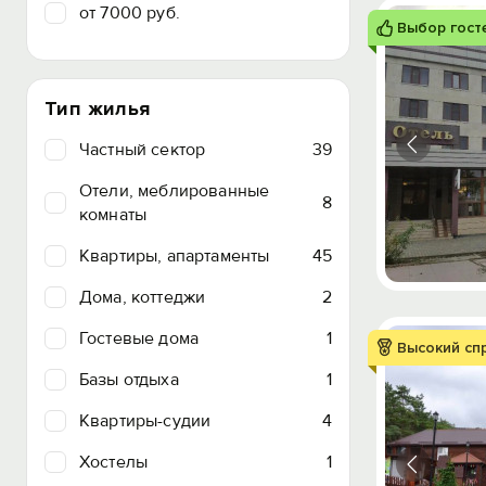
от 7000 руб.
Выбор гост
Тип жилья
Частный сектор
39
Отели, меблированные
8
комнаты
Квартиры, апартаменты
45
Дома, коттеджи
2
Гостевые дома
1
Высокий сп
Базы отдыха
1
Квартиры-судии
4
Хостелы
1