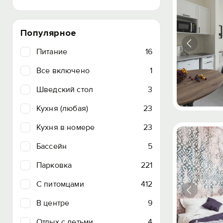
Популярное
Питание
16
Все включено
1
Шведский стол
3
Кухня (любая)
23
Кухня в номере
23
Бассейн
5
Парковка
221
C питомцами
412
В центре
9
Отдых с детьми
4