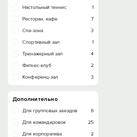
Настольный теннис
1
Ресторан, кафе
7
Спа-зона
3
Спортивный зал
1
Тренажерный зал
4
Фитнес-клуб
2
Конференц-зал
3
Дополнительно
Для групповых заездов
6
Для командировок
25
Для корпоратива
2