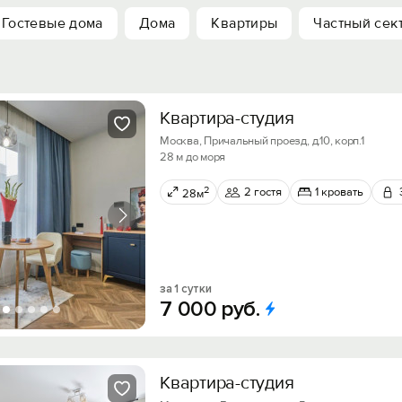
Гостевые дома
Дома
Квартиры
Частный сек
Квартира-студия
Москва, Причальный проезд, д.10, корп.1
28 м до моря
2
2 гостя
1 кровать
28м
за 1 сутки
7
000
руб.
Квартира-студия