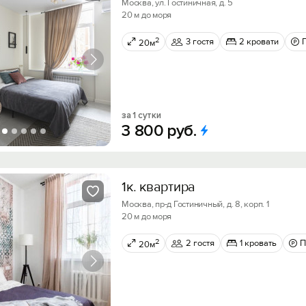
Москва, ул. Гостиничная, д. 5
20 м до моря
2
3 гостя
2 кровати
20м
за 1 сутки
3
800
руб.
1к. квартира
Москва, пр-д Гостиничный, д. 8, корп. 1
20 м до моря
2
2 гостя
1 кровать
П
20м