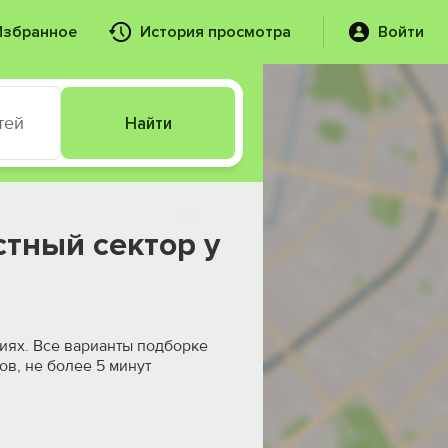
Избранное
История просмотра
Войти
тей
Найти
стный сектор у
иях. Все варианты подборке
ов, не более 5 минут