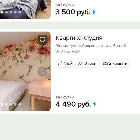
за 1 сутки
3
500
руб.
Квартира-студия
Москва, ул. Грайвороновская, д. 4, стр. 2
300 м до моря
2
3 гостя
2 кровати
30м
за 1 сутки
4
490
руб.