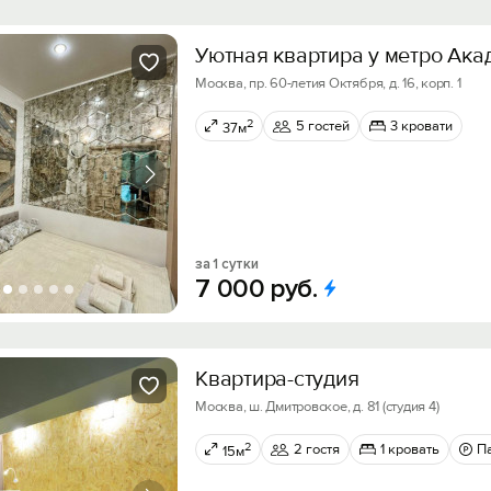
Уютная квартира у метро Ак
Москва, пр. 60-летия Октября, д. 16, корп. 1
2
5 гостей
3 кровати
37м
за 1 сутки
7
000
руб.
Квартира-студия
Москва, ш. Дмитровское, д. 81 (студия 4)
2
2 гостя
1 кровать
П
15м