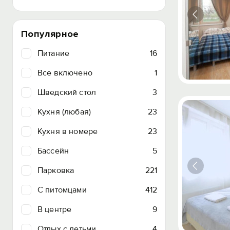
Популярное
Питание
16
Все включено
1
Шведский стол
3
Кухня (любая)
23
Кухня в номере
23
Бассейн
5
Парковка
221
C питомцами
412
В центре
9
Отдых с детьми
4