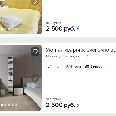
за 1 сутки
2
500
руб.
Уютная квартира эконом-кла
Москва, ул. Заповедная, д. 2
2
4 гостя
2 кровати
35м
за 1 сутки
2
500
руб.