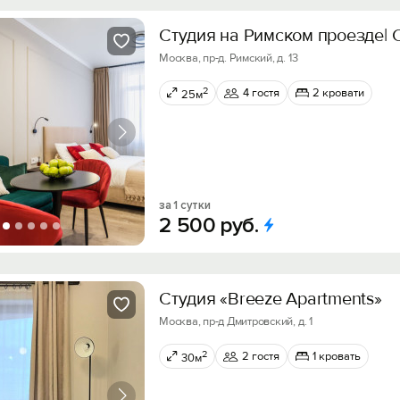
Студия на Римском проезде| 
Москва, пр-д. Римский, д. 13
2
4 гостя
2 кровати
25м
за 1 сутки
2
500
руб.
Студия «Breeze Apartments»
Москва, пр-д Дмитровский, д. 1
2
2 гостя
1 кровать
30м