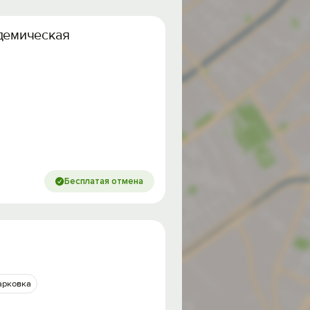
адемическая
Бесплатая отмена
арковка