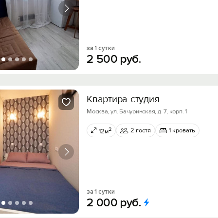
за 1 сутки
2
500
руб.
Квартира-студия
Москва, ул. Бачуринская, д. 7, корп. 1
2
2 гостя
1 кровать
12м
за 1 сутки
2
000
руб.