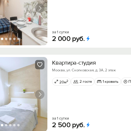
за 1 сутки
2
000
руб.
Квартира-студия
Москва, ул. Сколковская, д. 3А, 2 этаж
2
2 гостя
1 кровать
П
20м
за 1 сутки
2
500
руб.