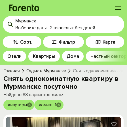
Мурманск
Войти
Выберите даты
·
2 взрослых
без детей
Избранное
Сорт.
Фильтр
Карта
Отели
Квартиры
Дома
Частный сектор
История просмотра
Главная
Отдых в Мурманске
Снять однокомнатную ква
Добавить свой объект
Снять однокомнатную квартиру в
Мурманске посуточно
Найдено
88
вариантов жилья
квартиры
комнат: 1