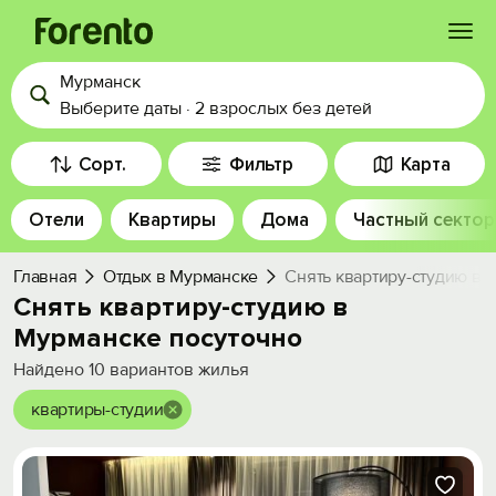
Мурманск
Войти
Выберите даты
·
2 взрослых
без детей
Избранное
Сорт.
Фильтр
Карта
Отели
Квартиры
Дома
Частный сектор
История просмотра
Главная
Отдых в Мурманске
Снять квартиру-студию в 
Добавить свой объект
Снять квартиру-студию в
Мурманске посуточно
Найдено
10
вариантов жилья
квартиры-студии