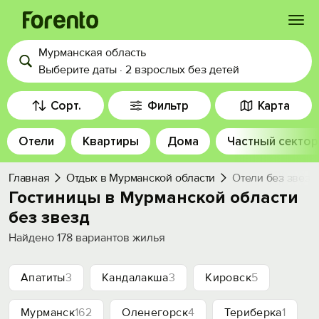
Мурманская область
Войти
Выберите даты
·
2 взрослых
без детей
Избранное
Сорт.
Фильтр
Карта
Отели
Квартиры
Дома
Частный сектор
История просмотра
Главная
Отдых в Мурманской области
Отели без звезд
Добавить свой объект
Гостиницы в Мурманской области
без звезд
Найдено
178
вариантов жилья
Апатиты
3
Кандалакша
3
Кировск
5
Мурманск
162
Оленегорск
4
Териберка
1