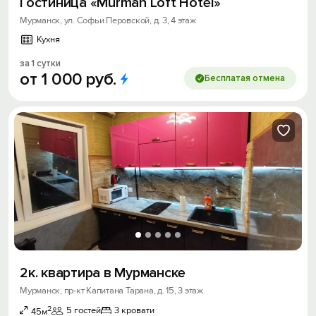
Гостиница «Murman Loft Hotel»
Мурманск, ул. Софьи Перовской, д. 3, 4 этаж
Кухня
за 1 сутки
от
1
000
руб.
Бесплатая отмена
2к. квартира в Мурманске
Мурманск, пр-кт Капитана Тарана, д. 15, 3 этаж
2
5 гостей
3 кровати
45м