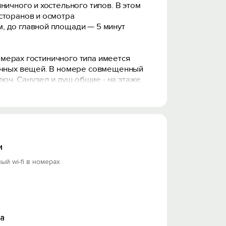
ичного и хостельного типов. В этом
сторанов и осмотра
, до главной площади — 5 минут
номерах гостиничного типа имеется
личных вещей. В номере совмещенный
люч. Санузел и душ общие - на этаже.
иться чашечкой кофе. На кухне есть все
.
и проживания отеля строго запрещено.
и
ый wi-fi в номерах
а