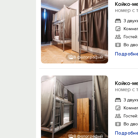
Койко-м
номер с 
3 двух
Комнат
Гостей:
Во дв
Подробн
8 фотографий
Койко-м
номер с 
3 двух
Комнат
Гостей:
Во дв
Подробн
8 фотографий