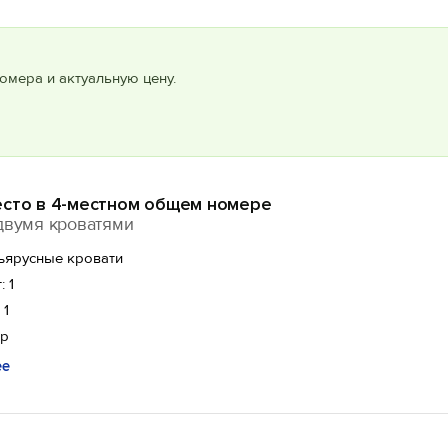
омера и актуальную цену.
есто в 4-местном общем номере
двумя кроватями
ъярусные кровати
: 1
 1
ор
ее