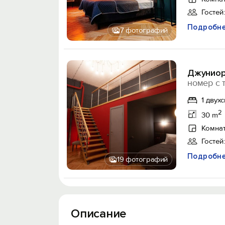
Гостей:
Подробн
7 фотографий
Джуниор
номер с 
1 двух
2
30 m
Комнат
Гостей:
Подробн
19 фотографий
Описание