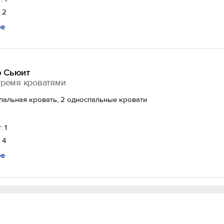
 2
ее
 Сьюит
тремя кроватями
спальная кровать, 2 односпальные кровати
: 1
 4
ее