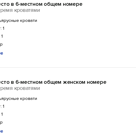
есто в 6-местном общем номере
тремя кроватями
ъярусные кровати
: 1
 1
ор
ее
есто в 6-местном общем женском номере
тремя кроватями
ъярусные кровати
: 1
 1
ор
ее