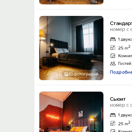
Стандар
номер с 
1 двух
2
25 m
Комнат
Гостей:
Подробн
10 фотографий
Сьюит
номер с 
1 двух
2
25 m
Комнат