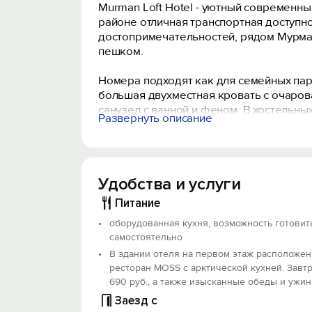
Murman Loft Hotel - уютный современны
районе отличная транспортная доступн
достопримечательностей, рядом Мурман
пешком.
Номера подходят как для семейных пар, 
большая двухместная кровать с очаров
санузел с ванной и феном. В хостельных
Развернуть описание
Для удобства гостей в гостинице есть 
необходимое для приготовления пищи.
Удобства и услуги
На всей территории гостиницы действу
Курение и заселение с домашними пито
Питание
оборудованная кухня, возможность готовит
Объект прошёл классификацию. Номер ре
самостоятельно
В здании отеля на первом этаж расположен
ресторан MOSS с арктической кухней. Завтр
690 руб., а также изысканные обеды и ужин
Заезд с