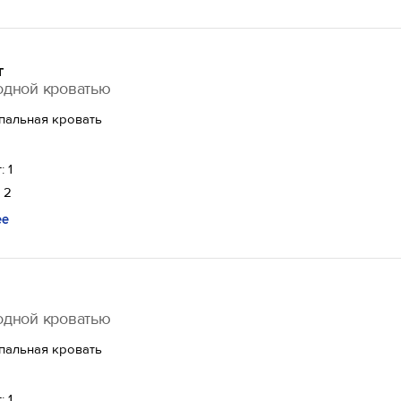
т
одной кроватью
спальная кровать
: 1
 2
ее
одной кроватью
спальная кровать
: 1