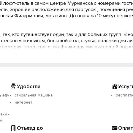
й лофт-отель в самом центре Мурманска с номерами гостин
ость, хорошее расположения для прогулок , посещения ре
ская Филармония, магазины. До вокзала 10 минут пешком
тех, кто путешествует один, так и для больших групп. В 
ательным ночником, большой стол, стулья, полочки для 
 номерах - стол, стул и шкафчики для личных вещей под к
общая кухня, где можно приготовить еду или просто наслад
ет высокоскоростной беспроводный Wi-Fi доступ Интернет
мцами, дабы не нарушать покой своих соседей, правилам
Удобства
Услуг
ь еду
стиральная машина
бесплатн
естровой записи: С512024014468.
интернет
аки -
ы.
Отъезд до
Оплат