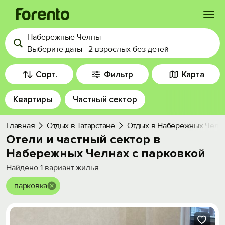
Набережные Челны
Войти
Выберите даты
·
2 взрослых
без детей
Избранное
Сорт.
Фильтр
Карта
Квартиры
Частный сектор
История просмотра
Главная
Отдых в Татарстане
Отдых в Набережных Челн
Добавить свой объект
Отели и частный сектор в
Набережных Челнах с парковкой
Найдено
1
вариант жилья
парковка