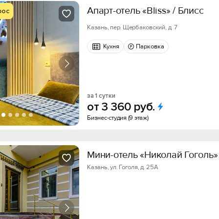
Апарт-отель «Bliss» / Блисс
рос
Казань, пер. Щербаковский, д. 7
Кухня
Парковка
за 1 сутки
от
3
360
руб.
Бизнес-студия (9 этаж)
Мини-отель «Николай Гоголь»
Казань, ул. Гоголя, д. 25А