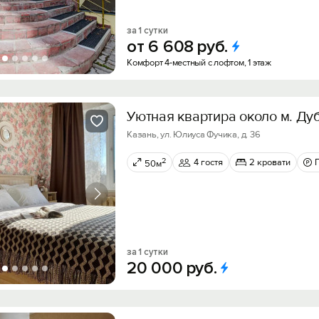
за 1 сутки
от
6
608
руб.
Комфорт 4-местный с лофтом, 1 этаж
Уютная квартира около м. Ду
Казань, ул. Юлиуса Фучика, д. 36
2
4 гостя
2 кровати
50м
за 1 сутки
20
000
руб.