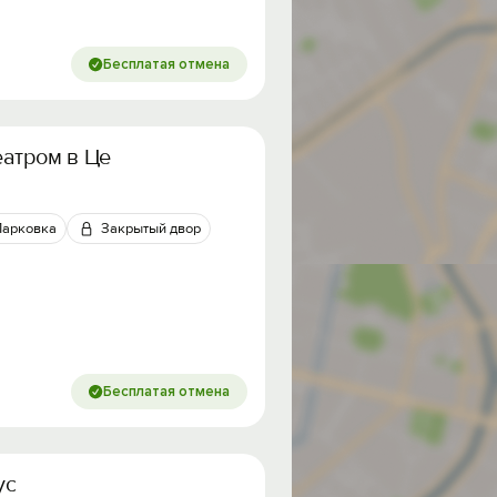
Бесплатая отмена
атром в Центре Города
Парковка
Закрытый двор
Бесплатая отмена
ус