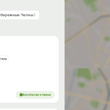
абережные Челны
3
 вид
Бесплатая отмена