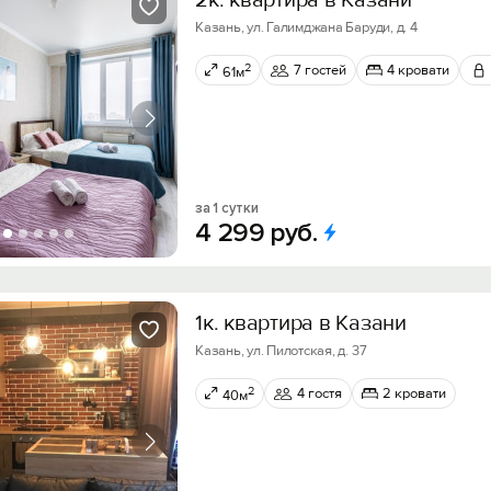
2к. квартира в Казани
Казань, ул. Галимджана Баруди, д. 4
2
7 гостей
4 кровати
61м
за 1 сутки
4
299
руб.
1к. квартира в Казани
Казань, ул. Пилотская, д. 37
2
4 гостя
2 кровати
40м