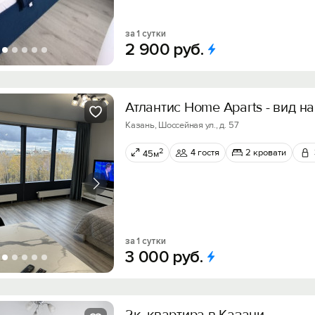
за 1 сутки
2
900
руб.
Атлантис Home Aparts - вид н
Казань, Шоссейная ул., д. 57
2
4 гостя
2 кровати
45м
за 1 сутки
3
000
руб.