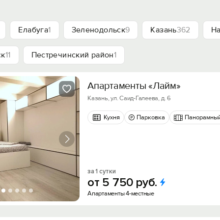
Елабуга
1
Зеленодольск
9
Казань
362
Н
ск
11
Пестречинский район
1
Апартаменты «Лайм»
Казань, ул. Саид-Галеева, д. 6
Кухня
Парковка
Панорамный
за 1 сутки
от
5
750
руб.
Апартаменты 4-местные