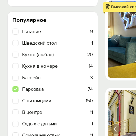
Высокий сп
Популярное
Питание
9
Шведский стол
1
Кухня (любая)
20
Кухня в номере
14
Бассейн
3
Парковка
74
C питомцами
150
В центре
11
Отдых с детьми
1
Семейный отдых
11