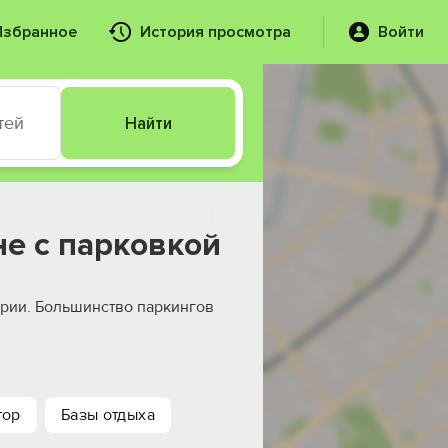
Избранное
История просмотра
Войти
тей
Найти
не с парковкой
ории. Большинство паркингов
тор
Базы отдыха