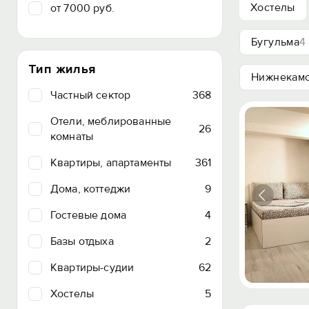
Хостелы
от 7000 руб.
Бугульма
4
Тип жилья
Нижнекам
Частный сектор
368
Отели, меблированные
26
комнаты
Квартиры, апартаменты
361
Дома, коттеджи
9
Гостевые дома
4
Базы отдыха
2
Квартиры-судии
62
Хостелы
5