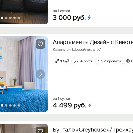
за 1 сутки
3
000
руб.
Апартаменты Дизайн с Киноте
Казань, ул. Шоссейная, д. 57
2
4 гостя
2 кровати
75м
за 1 сутки
4
499
руб.
Бунгало «Greyhouse» / Грейха