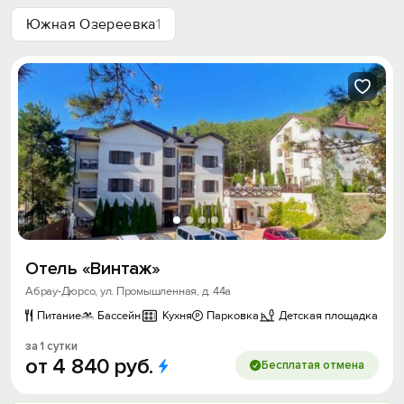
Южная Озереевка
1
Отель «Винтаж»
Абрау-Дюрсо, ул. Промышленная, д. 44а
Питание
Бассейн
Кухня
Парковка
Детская площадка
за 1 сутки
от
4
840
руб.
Бесплатая отмена