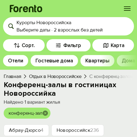
Курорты Новороссийска
Войти
Выберите даты
·
2 взрослых
без детей
Избранное
Сорт.
Фильтр
Карта
Отели
Гостевые дома
Квартиры
Дома
История просмотра
Главная
Отдых в Новороссийске
С конференц-залом
Добавить свой объект
Конференц-залы в гостиницах
Новороссийка
Найдено
1
вариант жилья
конференц-зал
Абрау-Дюрсо
4
Новороссийск
236