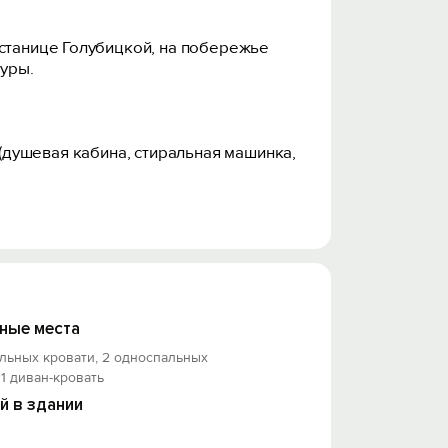
 станице Голубицкой, на побережье
туры.
л, (душевая кабина, стиральная машинка,
комплекс бассейнов « Оазис».
ные места
льных кровати, 2 односпальных
 1 диван-кровать
й в здании