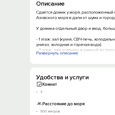
Описание
Сдаётся домик у моря, расположенный 
Азовского моря в дали от шума и город
У домика отдельный двор и вход, больш
- 1 этаж: зал (кухня, СВЧ-печь, холодил
унитаз, холодная и горячая вода).
- 2 этаж : две комнаты в каждой по три 
Развернуть описание
Пляж песчано-ракушечный, до моря 5 ми
Удобства и услуги
Комнат
3
Расстояние до моря
500 метров