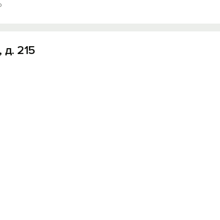
ю
 д. 215