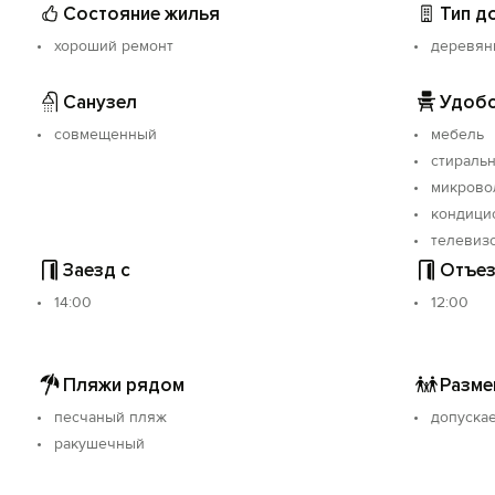
Состояние жилья
Тип д
хороший ремонт
деревян
Санузел
Удобс
совмещенный
мебель
стираль
микрово
кондици
телевиз
Заезд с
Отъез
14:00
12:00
Пляжи рядом
Разме
песчаный пляж
допуска
ракушечный