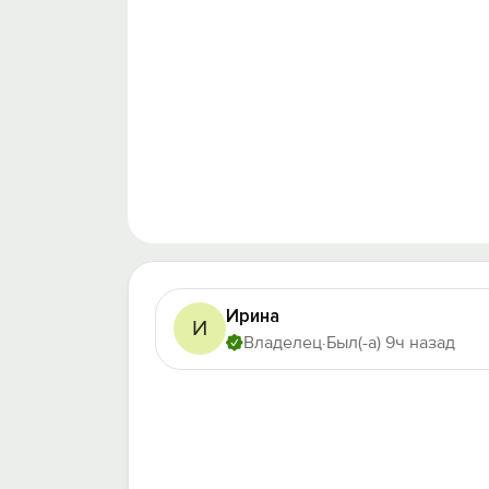
Ирина
И
Владелец
·
Был(-а) 9ч назад