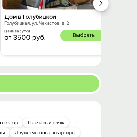
Дом в Голубицкой
Дом в
Голубицкая, ул. Чекистов, д. 2
Голубиц
Цена за сутки
Цена за 
Выбрать
от 3500 руб.
от 8
 сектор
Песчаный пляж
ры
Двухкомнатные квартиры