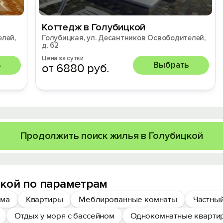
Коттедж в Голубицкой
елей,
Голубицкая, ул. Десантников Освободителей,
д. 62
Цена за сутки
ь
Выбрать
от 6880 руб.
Продолжить поиск жилья в Голубицкой
кой по параметрам
ома
Квартиры
Меблированные комнаты
Частный
Отдых у моря с бассейном
Однокомнатные кварти