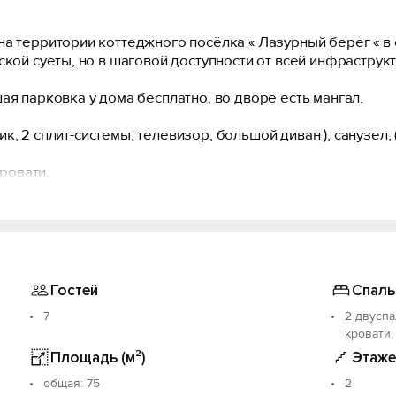
на территории коттеджного посёлка « Лазурный берег « в
ской суеты, но в шаговой доступности от всей инфраструк
ая парковка у дома бесплатно, во дворе есть мангал.
ьник, 2 сплит-системы, телевизор, большой диван ), санузе
кровати.
нут ходьбы. В шаговой доступности столовые, магазины, 
Гостей
Спаль
7
2 двуспа
кровати,
Площадь (м²)
Этаже
oбщая: 75
2