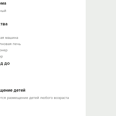
ома
ный
тва
ная машина
лновая печь
онер
ор
д до
щение детей
ется размещение детей любого возраста