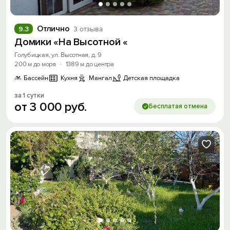
Отлично
9.3
3 отзыва
Домики «На Высотной «
Голубицкая, ул. Высотная, д. 9
200 м до моря
·
1389 м до центра
Бассейн
Кухня
Мангал
Детская площадка
за 1 сутки
от
3
000
руб.
Бесплатая отмена