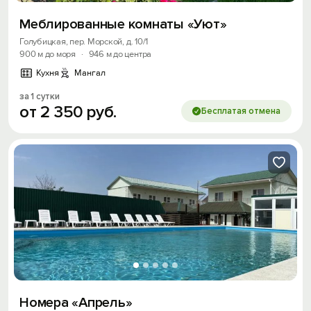
Меблированные комнаты «Уют»
Голубицкая, пер. Морской, д. 10/1
900 м до моря
·
946 м до центра
Кухня
Мангал
за 1 сутки
от
2
350
руб.
Бесплатая отмена
Номера «Апрель»