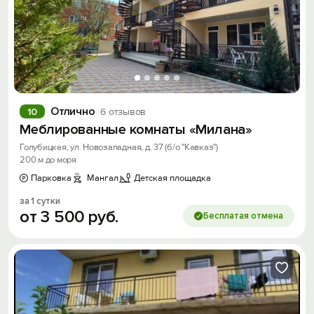
Отлично
10
6 отзывов
Меблированные комнаты «Милана»
Голубицкая, ул. Новозападная, д. 37 (б/о "Кавказ")
200 м до моря
Парковка
Мангал
Детская площадка
за 1 сутки
от
3
500
руб.
Бесплатая отмена