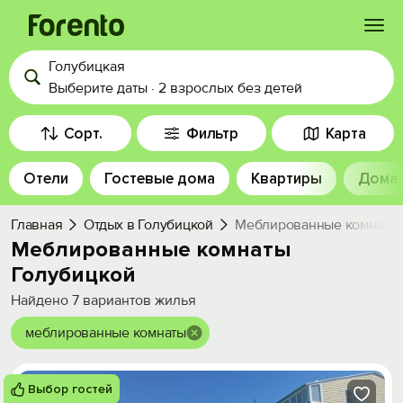
Голубицкая
Войти
Выберите даты
·
2 взрослых
без детей
Избранное
Сорт.
Фильтр
Карта
Отели
Гостевые дома
Квартиры
Дома
История просмотра
Главная
Отдых в Голубицкой
Меблированные комнаты 
Добавить свой объект
Меблированные комнаты
Голубицкой
Найдено
7
вариантов жилья
меблированные комнаты
Выбор гостей