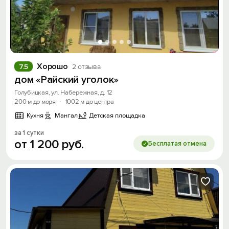
Хорошо
7.5
2 отзыва
дом «Райский уголок»
Голубицкая, ул. Набережная, д. 12
200 м до моря
·
1002 м до центра
Кухня
Мангал
Детская площадка
за 1 сутки
от
1
200
руб.
Бесплатая отмена