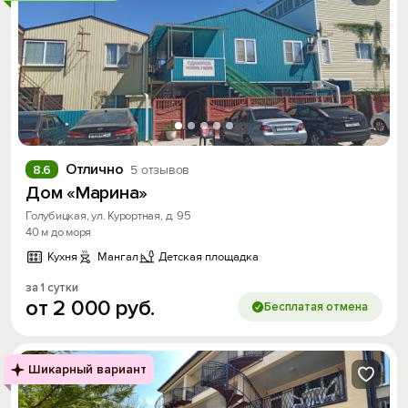
Отлично
8.6
5 отзывов
Дом «Марина»
Голубицкая, ул. Курортная, д. 95
40 м до моря
Кухня
Мангал
Детская площадка
за 1 сутки
от
2
000
руб.
Бесплатая отмена
Шикарный вариант