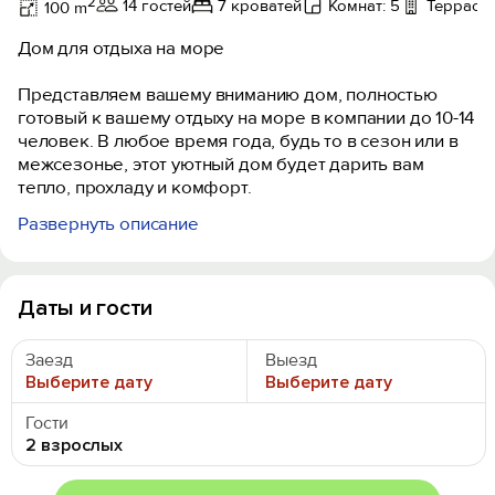
2
14 гостей
7 кроватей
Комнат: 5
Терраса,
100 m
Дом для отдыха на море
Представляем вашему вниманию дом, полностью
готовый к вашему отдыху на море в компании до 10-14
человек. В любое время года, будь то в сезон или в
межсезонье, этот уютный дом будет дарить вам
тепло, прохладу и комфорт.
Развернуть описание
В распоряжении гостей — бассейн с морской водой,
который в апреле, мае, сентябре, октябре и ноябре
подогревается. Также доступны в аренду сап-доски.
Вся территория дома находится под охраной, а до
Даты и гости
песчаного пляжа можно дойти всего за 2 минуты.
Прямо напротив ворот расположена парковка для
Заезд
Выезд
автомобилей.
Выберите дату
Выберите дату
В шаговой доступности от дома вы найдете
Гости
разнообразные магазины, столовую с восточной
2 взрослых
кухней, а также домашнее вино и сыр. Кроме того, в
окрестностях расположены такие развлечения, как