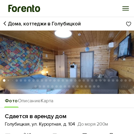
Дома, коттеджи в Голубицкой
Войти
Избранное
История просмотра
Добавить свой объект
1
/47
Фото
Описание
Карта
Сдается в аренду дом
Голубицкая, ул. Курортная, д. 104
До моря 200м