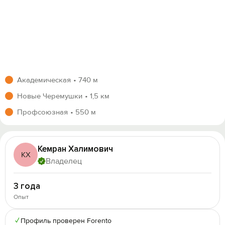
Академическая
740 м
Новые Черемушки
1,5 км
Профсоюзная
550 м
Кемран Халимович
КХ
Владелец
3 года
Опыт
✓
Профиль проверен Forento