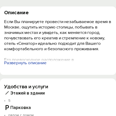
Описание
Если Вы планируете провести незабываемое время в
Москве, ощутить историю столицы, побывать в
значимых местах и увидеть, как меняется город,
почувствовать его креатив и стремление к новому,
отель «Сенатор» идеально подходит для Вашего
комфортабельного и безопасного проживания.
Его превосходное расположение в
Развернуть описание
непосредственной близости от делового и
исторического центров позволяет свободно
распоряжаться собственным временем и не упускать
важное.
Удобства и услуги
Номера отеля отличает индивидуальность и
Этажей в здании
продуманность деталей.
5
Парковка
рядом с домом