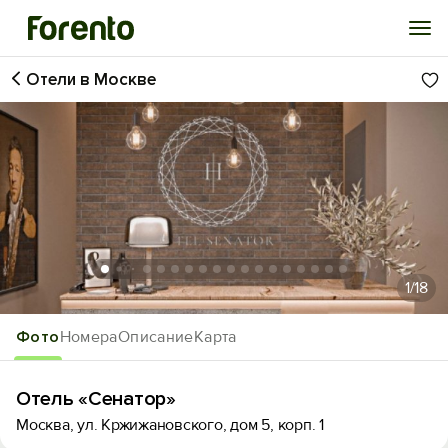
Отели в Москве
Войти
Избранное
История просмотра
Добавить свой объект
1
/18
Фото
Номера
Описание
Карта
Отель «Сенатор»
Москва, ул. Кржижановского, дом 5, корп. 1