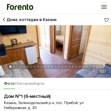
Дома, коттеджи в Казани
Войти
Избранное
История просмотра
Добавить свой объект
1
/27
Фото
Описание
Карта
Дом №1 (6-местный)
Казань, Зеленодольский р-н, пос. Прибой, ул.
Набережная, д. 30