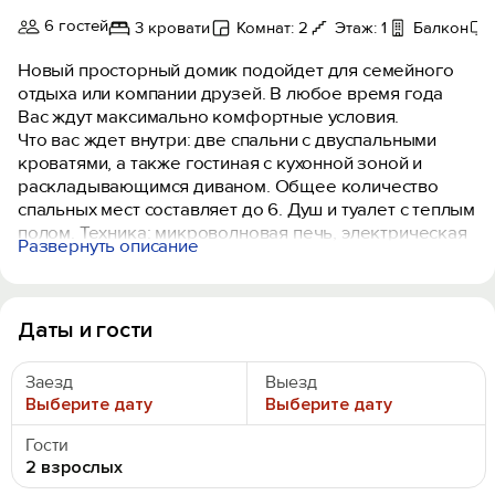
6 гостей
3 кровати
Комнат: 2
Этаж: 1
Балкон
Новый просторный домик подойдет для семейного
отдыха или компании друзей. В любое время года
Вас ждут максимально комфортные условия.
Что вас ждет внутри: две спальни с двуспальными
кроватями, а также гостиная с кухонной зоной и
раскладывающимся диваном. Общее количество
спальных мест составляет до 6. Душ и туалет с теплым
полом. Техника: микроволновая печь, электрическая
Развернуть описание
плита, чайник, Smart TV, холодильник. Просторная
веранда с защитой от дождя и ветра.
Даты и гости
Заезд
Выезд
Выберите дату
Выберите дату
Гости
2 взрослых