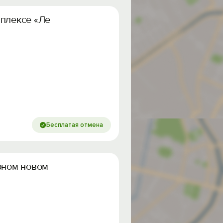
плексе «Лeтo»
Бесплатая отмена
рнoм нoвoм домe