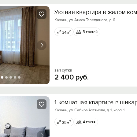
Уютная квaртиpа в жилом ком
Казань, ул. Анаса Тазетдинова, д. 6
2
5 гостей
34м
за 1 сутки
2
400
руб.
1-комнатная квартиpа в шика
Казань, ул. Сабира Ахтямова, д. 1, корп. 1
2
4 гостя
35м