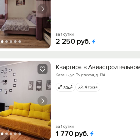
за 1 сутки
2
250
руб.
Квартира в Авиастроительно
Казань, ул. Тэцевская, д. 13А
2
4 гостя
30м
за 1 сутки
1
770
руб.