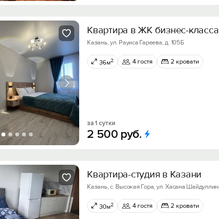
Квартира в ЖК бизнес-класса
Казань, ул. Рауиса Гареева, д. 105Б
2
4 гостя
2 кровати
36м
за 1 сутки
2
500
руб.
Квартира-студия в Казани
Казань, с. Высокая Гора, ул. Хасана Шайдуллина,
2
4 гостя
2 кровати
30м