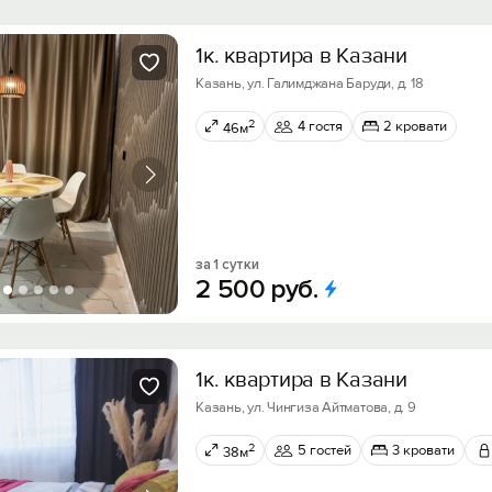
1к. квартира в Казани
Казань, ул. Галимджана Баруди, д. 18
2
4 гостя
2 кровати
46м
за 1 сутки
2
500
руб.
1к. квартира в Казани
Казань, ул. Чингиза Айтматова, д. 9
2
5 гостей
3 кровати
38м