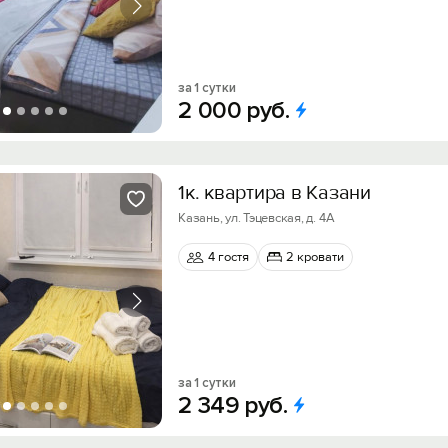
за 1 сутки
2
000
руб.
1к. квартира в Казани
Казань, ул. Тэцевская, д. 4А
4 гостя
2 кровати
за 1 сутки
2
349
руб.