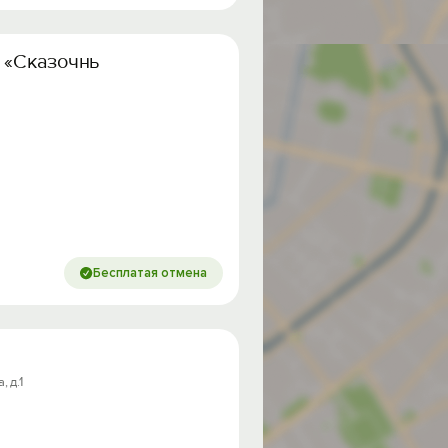
 «Сказочный лес»
Бесплатая отмена
 д.1