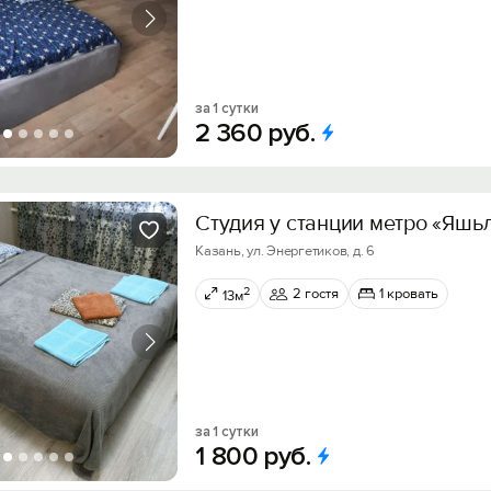
за 1 сутки
2
360
руб.
Студия у станции метро «Яшь
Казань, ул. Энергетиков, д. 6
2
2 гостя
1 кровать
13м
за 1 сутки
1
800
руб.