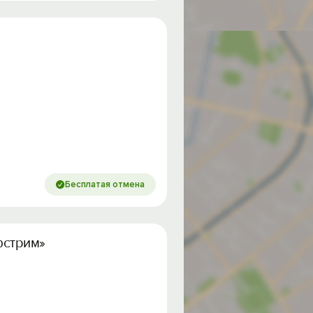
Бесплатая отмена
фстрим»