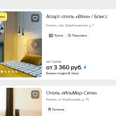
Апарт-отель «Bliss» / Блисс
рос
Казань, пер. Щербаковский, д. 7
Кухня
Парковка
за 1 сутки
от
3
360
руб.
Бизнес-студия (9 этаж)
Отель «ИльМар-Сити»
Казань, ул. Карбышева, д. 76
Питание