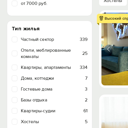
Хостелы
от 7000 руб.
Высокий сп
Тип жилья
Частный сектор
339
Отели, меблированные
25
комнаты
Квартиры, апартаменты
334
Дома, коттеджи
7
Гостевые дома
3
Базы отдыха
2
Квартиры-судии
61
Хостелы
5