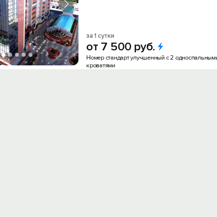
за 1 сутки
от
7
500
руб.
Номер стандарт улучшенный с 2 односпальным
кроватями