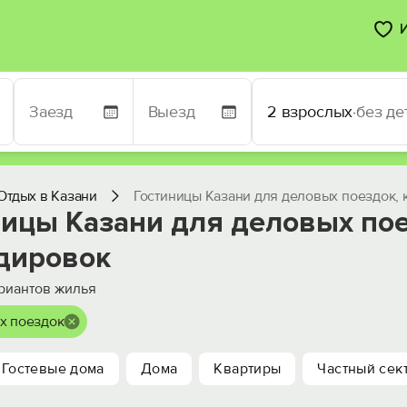
2 взрослых
·
без де
Отдых в Казани
Гостиницы Казани для деловых поездок,
ницы Казани для деловых пое
дировок
риантов жилья
х поездок
Гостевые дома
Дома
Квартиры
Частный сек