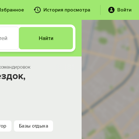
Избранное
История просмотра
Войти
тей
Найти
 командировок
здок,
тор
Базы отдыха