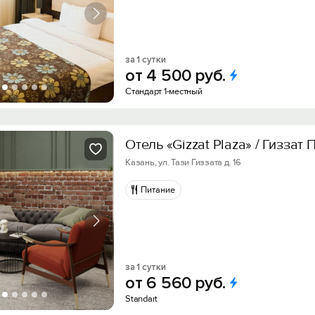
за 1 сутки
от
4
500
руб.
Стандарт 1-местный
Отель «Gizzat Plaza» / Гиззат 
Казань, ул. Тази Гиззата д. 16
Питание
за 1 сутки
от
6
560
руб.
Standart