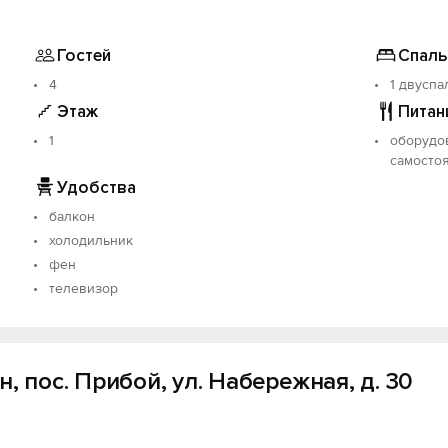
Гостей
Спаль
4
1 двуспа
Этаж
Питан
1
оборудов
самосто
Удобства
балкон
холодильник
фен
телевизор
, пос. Прибой, ул. Набережная, д. 30