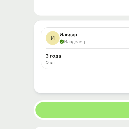
Ильдар
И
Владелец
3 года
Опыт