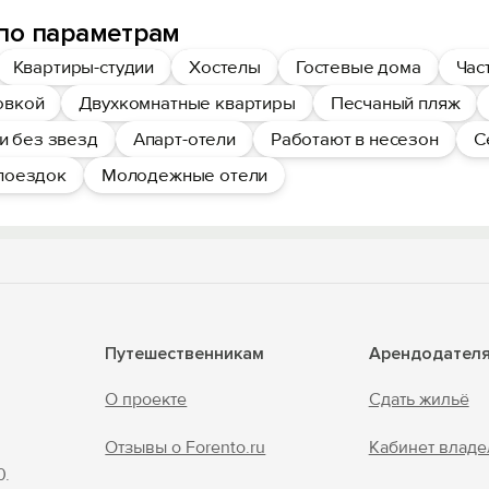
по параметрам
Квартиры-студии
Хостелы
Гостевые дома
Час
овкой
Двухкомнатные квартиры
Песчаный пляж
и без звезд
Апарт-отели
Работают в несезон
С
поездок
Молодежные отели
Путешественникам
Арендодател
О проекте
Сдать жильё
Отзывы о Forento.ru
Кабинет владе
0.