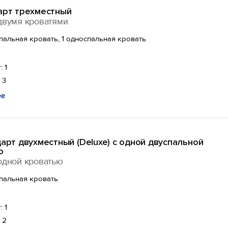
арт трехместный
двумя кроватями
спальная кровать, 1 односпальная кровать
: 1
 3
ее
дарт двухместный (Deluxe) с одной двуспальной
ю
одной кроватью
спальная кровать
: 1
 2