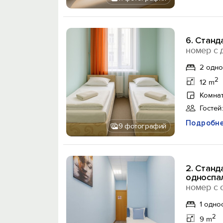
6. Стан
номер с 
2 одн
2
12 m
Комнат
Гостей:
Подробн
9 фотографий
2. Станд
односпа
номер с 
1 одно
2
9 m