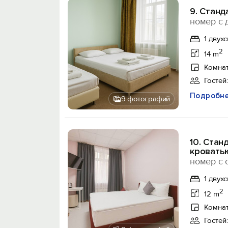
9. Станд
номер с 
1 двух
2
14 m
Комнат
Гостей:
Подробн
9 фотографий
10. Стан
кровать
номер с 
1 двух
2
12 m
Комнат
Гостей: