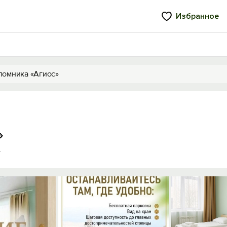
Избранное
ломника «Агиос»
»
4