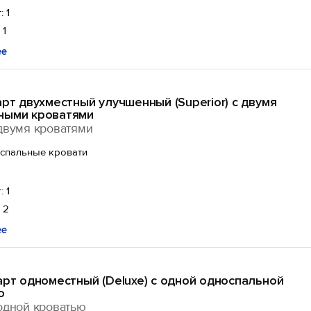
: 1
 1
ее
арт двухместный улучшенный (Superior) с двумя
ными кроватями
двумя кроватями
оспальные кровати
: 1
 2
ее
арт одноместный (Deluxe) с одной односпальной
ю
одной кроватью