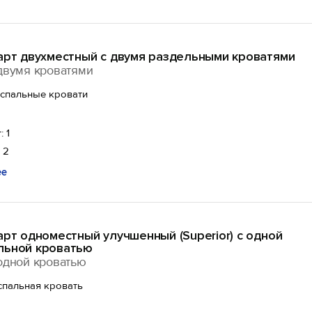
дарт двухместный с двумя раздельными кроватями
двумя кроватями
оспальные кровати
: 1
 2
ее
арт одноместный улучшенный (Superior) с одной
льной кроватью
одной кроватью
спальная кровать