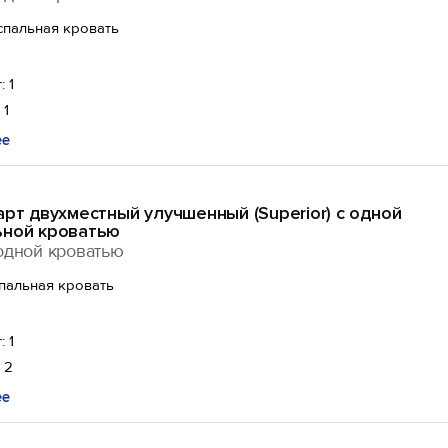
спальная кровать
: 1
 1
ее
арт двухместный улучшенный (Superior) с одной
ьной кроватью
одной кроватью
спальная кровать
: 1
 2
ее