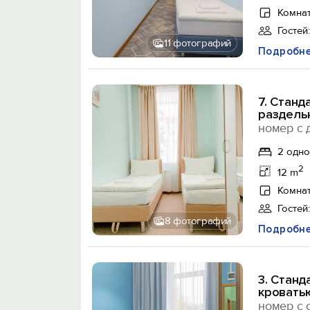
Комнат
Гостей:
11 фотографий
Подробн
7. Станд
раздель
номер с 
2 одн
2
12 m
Комнат
Гостей:
8 фотографий
Подробн
3. Станд
кровать
номер с 