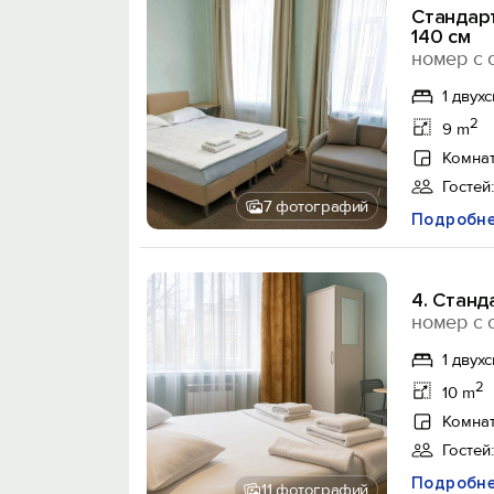
Стандар
140 см
номер с 
1 двух
2
9 m
Комнат
Гостей:
7 фотографий
Подробн
4. Станд
номер с 
1 двух
2
10 m
Комнат
Гостей:
Подробн
11 фотографий