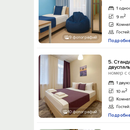
1 одно
2
9 m
Комнат
Гостей:
9 фотографий
Подробн
5. Станд
двуспал
номер с 
1 двух
2
10 m
Комнат
Гостей:
10 фотографий
Подробн