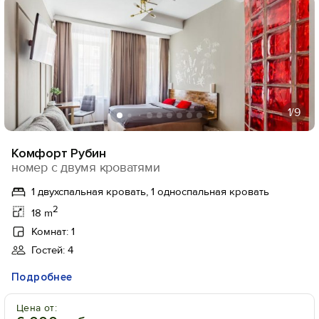
1
/9
Комфорт Рубин
номер с двумя кроватями
1 двухспальная кровать, 1 односпальная кровать
2
18 m
Комнат: 1
Гостей: 4
Подробнее
Цена от: