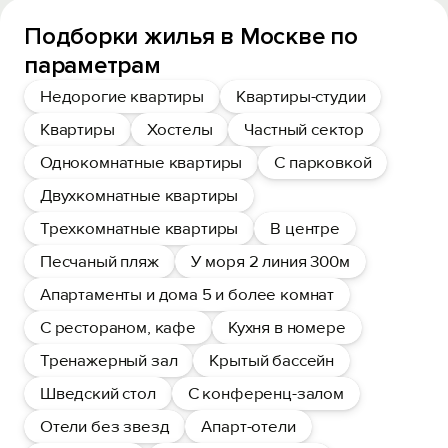
Подборки жилья в Москве по
параметрам
Недорогие квартиры
Квартиры-студии
Квартиры
Хостелы
Частный сектор
Однокомнатные квартиры
С парковкой
Двухкомнатные квартиры
Трехкомнатные квартиры
В центре
Песчаный пляж
У моря 2 линия 300м
Апартаменты и дома 5 и более комнат
С рестораном, кафе
Кухня в номере
Тренажерный зал
Крытый бассейн
Шведский стол
С конференц-залом
Отели без звезд
Апарт-отели