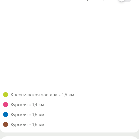
Крестьянская застава
1,5 км
Курская
1,4 км
Курская
1,5 км
Курская
1,5 км