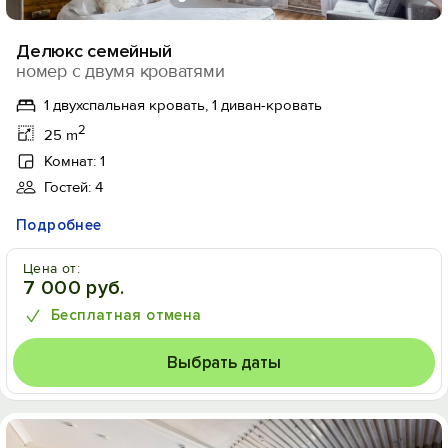
Делюкс семейный
номер с двумя кроватями
1 двухспальная кровать, 1 диван-кровать
2
25 m
Комнат: 1
Гостей: 4
Подробнее
Цена от:
7 000 руб.
Бесплатная отмена
Выбрать даты