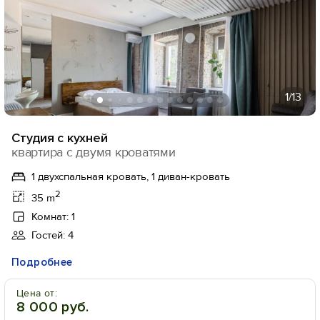
1
/13
Студия с кухней
квартира с двумя кроватями
1 двухспальная кровать, 1 диван-кровать
2
35 m
Комнат: 1
Гостей: 4
Подробнее
Цена от:
8 000 руб.