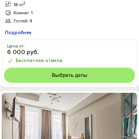
2
18 m
Комнат: 1
Гостей: 4
Подробнее
Цена от:
6 000 руб.
Бесплатная отмена
Выбрать даты