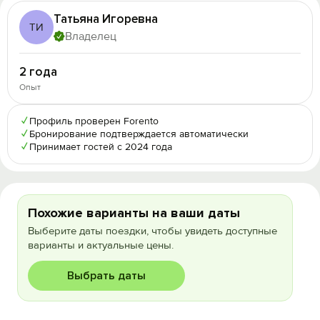
Татьяна Игоревна
ТИ
Владелец
2 года
Опыт
✓
Профиль проверен Forento
✓
Бронирование подтверждается автоматически
✓
Принимает гостей с 2024 года
Похожие варианты на ваши даты
Выберите даты поездки, чтобы увидеть доступные
варианты и актуальные цены.
Выбрать даты