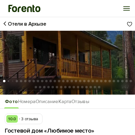
Отели в Архызе
Войти
Избранное
История просмотра
Добавить свой объект
1
/47
Фото
Номера
Описание
Карта
Отзывы
10.0
3 отзыва
Гостевой дом «Любимое место»