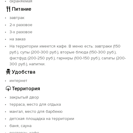
охраняемая
В окрестностях находится множество интересных
объектов для посещения. Среди них:
Питание
- Аланское городище - музей под открытым небом,
завтрак
где сохранились христианские храмы и языческие
2-х разовое
постройки.
3-х разовое
- Нижне‑Архызский музей САО РАН - здесь
на заказ
представлены археологические экспонаты, большая
часть которых связана с историей Архызской
На территории имеется кафе. В меню есть: завтраки (150
обсерватории.
руб.), супы (200-300 руб.), вторые блюда (150-300 руб.),
- Музей аланской культуры - знакомит посетителей с
фастфуд (200-250 руб.), гарниры (100-150 руб.), салаты (200-
300 руб.), напитки.
прошлым и обычаями Аланского государства.
- Астрофизическая обсерватория РАН - проводит
Удобства
экскурсии, включающие посещение планетария и
интернет
наблюдения за ночным небом.
Территория
Природные достопримечательности региона тоже
заслуживают внимания:
закрытый двор
- Баритовый водопад - впечатляющее зрелище: вода
терраса, место для отдыха
обрушивается вниз с высоты 30 м.
мангал, место для барбекю
- Софийское ущелье - место с потрясающими
детская площадка на территории
горными видами, где можно увидеть Софийские
баня, сауна
водопады и пройти через перевал Софийское седло.
ресторан, кафе