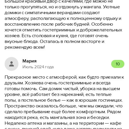
Большой красивый двор с качелями, где можно не
только прогуляться, но и отдохнуть у мангала. Уютные
домики с симпатичными верандами создают
атмосферу, располагающую к полноценному отдыху и
восстановлению после рабочих будней. Особенно
хочется отметить гостеприимных и доброжелательных
хозяев. Есть столовая и кухня, где готовят очень
вкусные блюда. Осталась в полном восторге и
рекомендую всем!
Мария
10
Июль 2024 года
Прекрасное место с атмосферой, как будто приехали к
друзьям. Хозяева очень гостеприимные и всегда
готовы помочь. Сам домик чистый, уборка на высшем
уровне, всё работает без нареканий, есть теплые
полы, а постельное белье — как в хороших гостиницах.
Пространство оказалось больше, чем мы ожидали, что
сделало пребывание ещё более комфортным. Рядом
находится река, есть мангальная зона и беседки.
Недалеко аптека и магазины, а на территории — кафе
с очень вкусной едой, куда даже заглядывали гости из